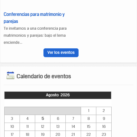
Conferencias para matrimonio y
parejas
Te invitamos a una conferencia para
matrimonios y parejas: bajo el lema
enciende...
Ver los eventos
Calendario de eventos
Agosto 2026
Lun
Mar
Mié
Jue
Vie
Sáb
Dom
1
2
3
4
5
6
7
8
9
10
11
12
13
14
15
16
17
18
19
20
21
22
23