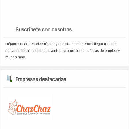
televisiones
ropa
ropa de damas
soporte tecnico
tecnologia
toners
zapateria
turismo
venta de accesorios de computo
viajes
WP Cumulus Flash tag cloud by
Roy Tanck
requires
Flash Player
9 or better.
Suscríbete con nosotros
Déjanos tu correo electrónico y nosotros te haremos llegar todo lo
nuevo en tizimín, noticias, eventos, promociones, ofertas de empleo y
mucho más...
Empresas destacadas