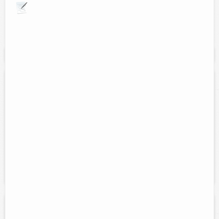
Explora por giros comerciales
Se muestran resultados para:
"Estetica"
Estética Nancy
Contacto:
Nancy Leticia Couoh Cupul
Direccion:
Calle 49 num. 255 entre 30 y 32.
Tel:
(986)863-51-73
Horario:
Lunes a sabado de 10:00 am a 8:00 pm
Servicios:
Cortes para niños, rayitos, bases, tintes, manicure,
pedicure, depilados.
Estética unisex Valentina