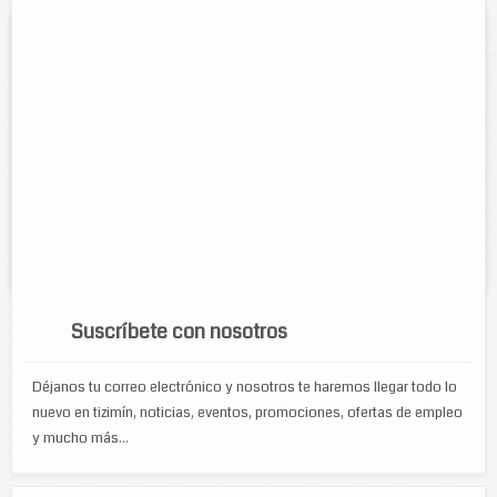
Estética unisex Lily
Contacto:
Ana Lilia Rodriguez Yam
Direccion:
Calle 52A num. 400 entre 43 y 45
Cel:
986 866 38 04
Horario:
Lunes a sabado de 8:00 am. a 1:00 y de 5:00 pm a 9:00
pm y Domungos de 8:00 am a 1:00 pm
Servicios:
Manicure, pedicure, corte de cabello para dama,
caballero y niños, tintes, rayitos, depilaciones, uñas de acrílico y más
Suscríbete con nosotros
Déjanos tu correo electrónico y nosotros te haremos llegar todo lo
nuevo en tizimín, noticias, eventos, promociones, ofertas de empleo
y mucho más...