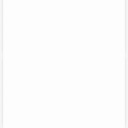
Contacto:
Erika María Olivares
Direccion:
calle 43 num. 386 entre 44 y 46, 5 calles
Cel:
986 100 3754 y 986 103 5215
Horario:
Lunes a sábado de 9 am. a 8 pm.
Servicios:
Masajes relajantes, deliñados permanentes, limpieza
facial, extensiones de cabello, queratina brasileña. Estética en general
Miguel Estudio
Contacto:
Claudia Matos Ramayo
Direccion:
calle 50 num 322 entre 35 y 37
Tel:
(986)86-6-41-49
Horario:
Lunes a Sabado de 9:30am - 8:00pm.
Servicios:
Cortes, peinados, maquillajes, tintes, tratamiento de
chocolates. Estética en general.