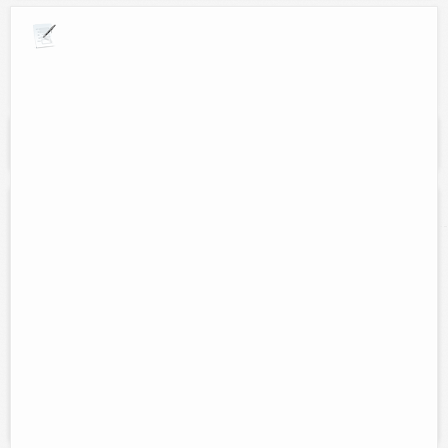
Explora por giros comerciales
Se muestran resultados para:
"soporte
tecnico"
PcMant servicios computacionales
Contacto:
Juan Carlos May Sulub
Direccion:
Calle 51 num. 437B entre 54 y 56.
Tel:
(986)86-3-63-12
Horario:
Lunes a viernes de 8:00 am. a 2 pm. y de 5pm. a 9pm. y
Sábados de 9 am. a 6 pm.
Servicios:
Mantenimiento e internet, reparación de equipo de
computo y ventas de accesorios....