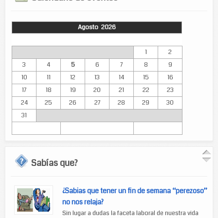
Agosto 2026
Lun
Mar
Mié
Jue
Vie
Sáb
Dom
1
2
3
4
5
6
7
8
9
10
11
12
13
14
15
16
17
18
19
20
21
22
23
24
25
26
27
28
29
30
31
Sabías que?
¿Sabias que tener un fin de semana “perezoso”
no nos relaja?
Sin lugar a dudas la faceta laboral de nuestra vida