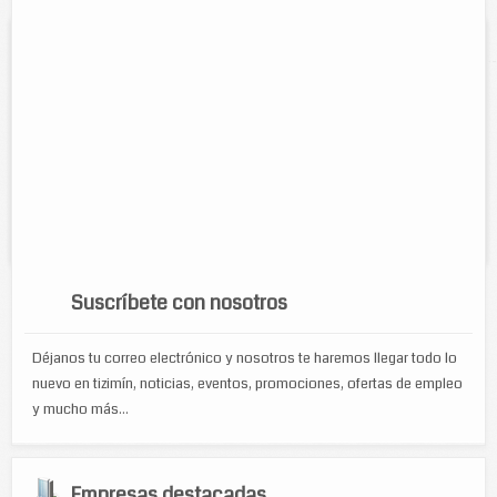
Cyber Estudio R.M.P
Contacto:
Rodrigo Mena Patron
Direccion:
CALLE 51 N 402B ENTRE 52Y54 COLONIA CENTRO CP
97700
Tel:
86 3 35 41
Servicios:
Renta de equipo Mantenimiento de equipo de computo
Venta de equipo de computo...
Suscríbete con nosotros
Déjanos tu correo electrónico y nosotros te haremos llegar todo lo
nuevo en tizimín, noticias, eventos, promociones, ofertas de empleo
y mucho más...
Empresas destacadas