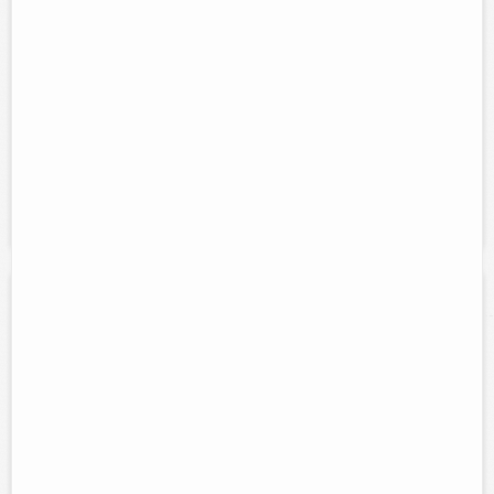
Contacto:
Cesar Francisco Tuz Cuxim
Direccion:
Calle 51 núm. 340 por 40.
Tel:
(986)86 3-23-56
Horario:
Lunes a sábado 7:30 am. a 2:00 pm. y de 5:00 pm. a 8:30
pm, domingo de 9:00 am. a 2:00 pm..
Servicios:
Compra y venta de abarrotes, granos, semillas,
cereales, desechables, ferreteria, medicamentos, etc., al mayoreo y
menudeo.
Novedades y Regalos Scherrer
Contacto:
Erika Mora Scherrer
Direccion:
Calle 44 #363 entre 43 y 45
Cel:
986-101-81-87
Horario:
Lunes a domingo 7:00 am a 10:00 pm
Servicios:
Papeleria, bisutería,novedades, regalos, abarrotes en