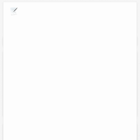
Explora por giros comerciales
Se muestran resultados para:
"abarrotes"
Super much
Contacto:
Ruth Noemi Cab Araujo
Direccion:
Calle 61, contra esquina CFE.
Cel:
9868667175
Horario:
Lunes a sábado 7:30 am. a 10:00 pm.
Servicios:
Venta de desayunos, licuados y abarrotes...
El rincón Oriental