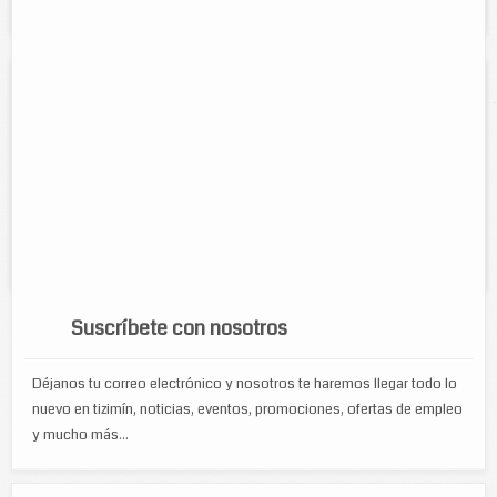
general.
Los Salmos
Contacto:
Efrain Güemez Ontiveros
Direccion:
calle 65 #380 entre 46 y 46A
Tel:
(986)-86-3-63-86
Horario:
7:00 am - 10:00 pm
Servicios:
Venta de abarrotes en general
Suscríbete con nosotros
Déjanos tu correo electrónico y nosotros te haremos llegar todo lo
nuevo en tizimín, noticias, eventos, promociones, ofertas de empleo
y mucho más...