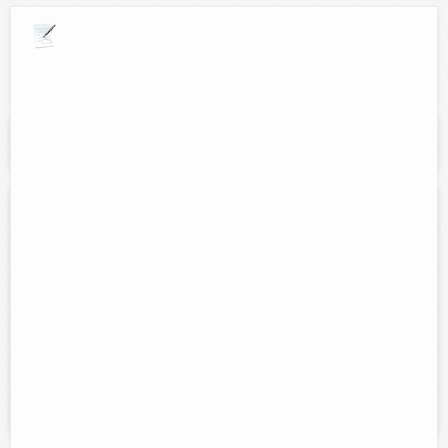
Explora por giros comerciales
Se muestran resultados para:
"Reparacion
aparatos electronicos"
Central de reparación digital
Direccion:
73 no. 397 entre 46-b y 48, col. Lázaro Cárdenas,
Tizimín, Yucatán.
Tel:
9861081135
Horario:
Lunes a Sábado de 9:00 am- 8:00 pm
Servicios:
Reparacion y mantenimiento de aparatos electronicos,
electrodomesticos, audio, video, tablet, celulares, monitores, y mucho
mas...