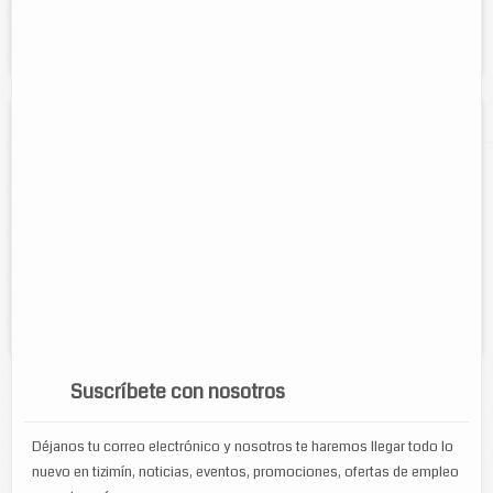
Servicios:
Reparación de televisores, modulares y reproductores
de DVD's.
Electrónica Darc
Contacto:
Damián Alberto Robertos Cecilio
Direccion:
Calle 46 Num. 437 entre 61 y 63
Cel:
986 86 6 30 06 y 986 86 6 43 68
Horario:
8:30 am. a 1:30 pm y de 4:30 pm. a 9:00 pm.
Servicios:
Reparación de todo tipo de aparatos
electrodomésticos. Instalación de autoestereos.
Suscríbete con nosotros
Déjanos tu correo electrónico y nosotros te haremos llegar todo lo
nuevo en tizimín, noticias, eventos, promociones, ofertas de empleo