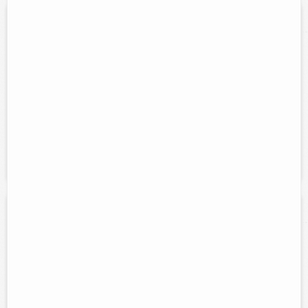
Tv Electrónica
Contacto:
Mehl Hang
Direccion:
Calle 48 una cuadra de las 8 calles rumbo al mercado.
Cel:
9841564817
Horario:
Lunes a sábado de 8:00 am. a 8:00 pm.
Servicios:
Reparación de tv, minicomponentes, grabadoras, xbox,
auto estéreos, bocinas, lavadoras, monitores, etc. Trabajos
reparaciones garantizadas se lo...
Electrónica de oriente
Contacto:
José Rodrigo Kauil Martin
Direccion:
Calle 51 num. 446B entre 58 y 60.
Cel:
986 100 1858
Horario:
Lunes a sábado de 8 am. a 1 pm. y de 4 pm. a 7 pm.