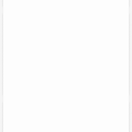
Hospital Veterinario: Pelotillehue
Contacto:
MVZ Eddie Perez
Direccion:
Calle 47 num. 352 entre 42 y 40.
Tel:
Cel:
(986)863-28-05
986-100-16-68
Horario:
Lunes a Sabado de 7:30 am a 8:30 pm y Domingos de
8:00 am a 1:00 pm.
Servicios:
Veterinaria en general, cirugías, hospitalización,
vacunas, laboratorio clínico, limpieza dental, estética canina. entre
otros.
El granero
Contacto:
Amalia Hon Cen
Direccion:
Calle 50 #340A entre 39 y 41