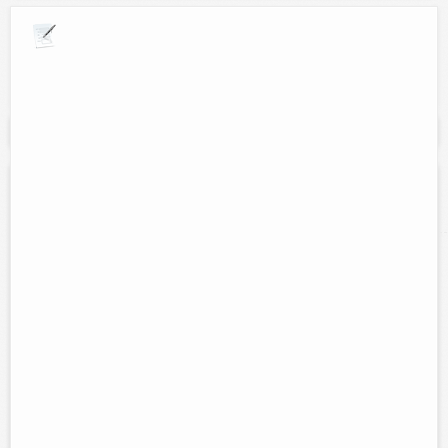
Explora por giros comerciales
Se muestran resultados para:
"animales"
Productos y alimentos agropecuarios del
oriente
Contacto:
Mvz. Irán Ramos Góngora
Direccion:
Calle 51 salida a Mérida a lado de la caseta de policía
Tel:
(986) 86 32419
Horario:
Lunes a sabado 7:30 a.m. a 1:00 p.m. y de 4:30 p.m. a 7:00
p.m.
Servicios:
Venta de alimentos de todas las líneas para pollo,
cerdos, ganado lechero, caballo, borregos, pavos, sales minerales y
acuacultura, contamos con...