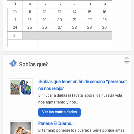
3
4
5
6
7
8
9
10
11
12
13
14
15
16
17
18
19
20
21
22
23
24
25
26
27
28
29
30
31
Sabías que?
¿Sabias que tener un fin de semana “perezoso”
no nos relaja?
Sin lugar a dudas la faceta laboral de nuestra vida
nos agota tanto y nos...
Ver las curiosidades
Ponerle El Cuerno…
El termino ponerse los cuernos viene porque antes