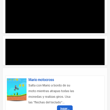
Mario motocross
Salta con Mario a bordo de su
moto mientras atrapas todas las
monedas y realizas giros. Usa
las "flechas del teclado"...
Jugar...