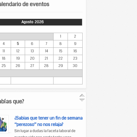
lendario de eventos
Agosto 2026
Mar
Mié
Jue
Vie
Sáb
Dom
1
2
4
5
6
7
8
9
11
12
13
14
15
16
18
19
20
21
22
23
25
26
27
28
29
30
abías que?
¿Sabias que tener un fin de semana
“perezoso” no nos relaja?
Sin lugar a dudas la faceta laboral de