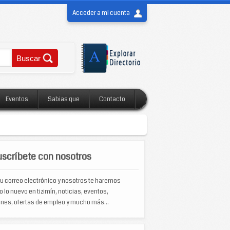
Acceder a mi cuenta
Eventos
Sabias que
Contacto
scríbete con nosotros
u correo electrónico y nosotros te haremos
o lo nuevo en tizimín, noticias, eventos,
nes, ofertas de empleo y mucho más...