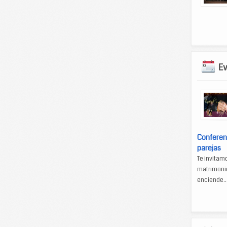
E
Conferen
parejas
Te invitam
matrimonio
enciende..