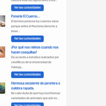
nuestra vida nos agota tanto y nos...
Ver las curiosidades
Ponerle El Cuerno…
El termino ponerse los cuernos viene
porque antes el Rey tenia derecho a
tener...
Ver las curiosidades
¿Por qué nos reímos cuando nos
hacen cosquillas?
De acuerdo a estudios realizados por
científicos de la Universidad de
Tubinga...
Ver las curiosidades
Hermosa serpiente de jarretera o
culebra rayada.
No cabe duda de que hay muchísimas
variedades de animales que aún no...
Ver las curiosidades