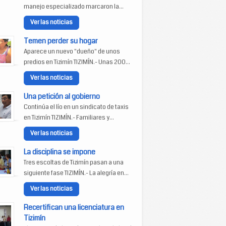
manejo especializado marcaron la...
Ver las noticias
Temen perder su hogar
Aparece un nuevo "dueño" de unos
predios en Tizimín TIZIMÍN.- Unas 200...
Ver las noticias
Una petición al gobierno
Continúa el lío en un sindicato de taxis
en Tizimín TIZIMÍN.- Familiares y...
Ver las noticias
La disciplina se impone
Tres escoltas de Tizimín pasan a una
siguiente fase TIZIMÍN.- La alegría en...
Ver las noticias
Recertifican una licenciatura en
Tizimín