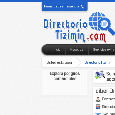
Números de emergencia
Inicio
Nosotros
Servicios extra
Usted está aquí
DirectorioTizimin
Explora por giros
Se m
comerciales
acc
ciber Dr
Contact
Direccio
Tel:
(98