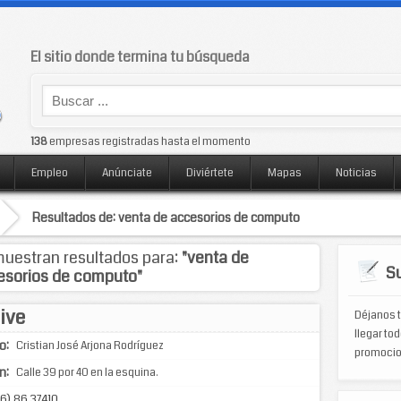
El sitio donde termina tu búsqueda
138
empresas registradas hasta el momento
Empleo
Anúnciate
Diviértete
Mapas
Noticias
Resultados de: venta de accesorios de computo
uestran resultados para:
"venta de
Su
esorios de computo"
ive
Déjanos t
llegar tod
o:
Cristian José Arjona Rodríguez
promocio
n:
Calle 39 por 40 en la esquina.
6) 86 37410