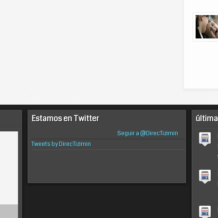
Estamos en Twitter
última
Seguir a @DirecTizimin
Tweets by DirecTizimin