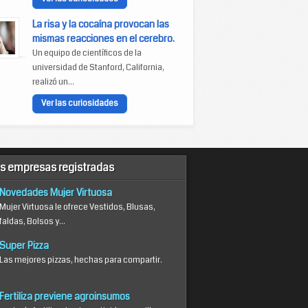
La risa y la cocaína provocan las
mismas reacciones en el cerebro.
Un equipo de científicos de la
universidad de Stanford, California,
realizó un...
Ver las curiosidades
s empresas registradas
Novedades Mujer Virtuosa
Mujer Virtuosa le ofrece Vestidos, Blusas,
faldas, Bolsos y...
Super Pizza
Las mejores pizzas, hechas para compartir.
Fertiliza previene agroinsumos