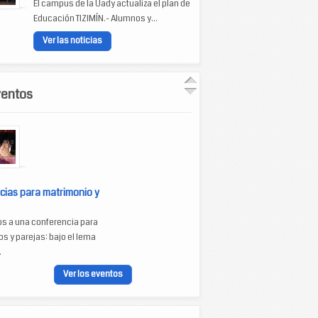
El campus de la Uady actualiza el plan de
Educación TIZIMÍN.- Alumnos y...
Ver las noticias
ventos
cias para matrimonio y
os a una conferencia para
s y parejas: bajo el lema
.
Ver los eventos