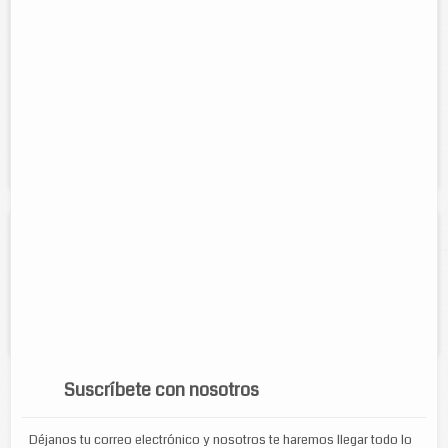
Contacto:
Arun Cardeña Serrano
Direccion:
calle 44 Num. 388C entre 49A y 49B
Tel:
(986)86-3-23-64
Horario:
Abierto las 24 hrs
Servicios:
Renta de habitaciones con televisión, estacionamiento
privado, servicio de agua, caliente y fría todo el día, y con wifi.
Hotel 49
Direccion:
Calle 49 no 373A entre 48 y 46, Tizimín Yucatán
Tel:
986 86 3 21 36
Horario:
Abierto las 24 hrs.
Suscríbete con nosotros
Déjanos tu correo electrónico y nosotros te haremos llegar todo lo