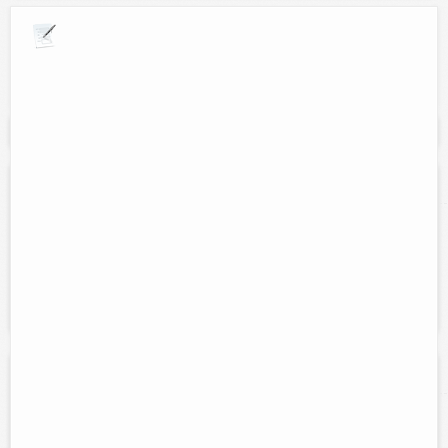
Explora por giros comerciales
Se muestran resultados para:
"hospedaje"
Hotel pastora
Contacto:
Petrona Rodríguez Torres
Direccion:
calle 51 num 413 entre 52 y 54.
Servicios:
Internet inalambrico, agua caliente y fira todo el dia,
telefono, aire acondicionado..
Hotel San Jorge
Contacto:
Hotel San Jorge Tizimin S.A de C.V
Direccion:
Calle 53 num. 412 entre 50 y 52