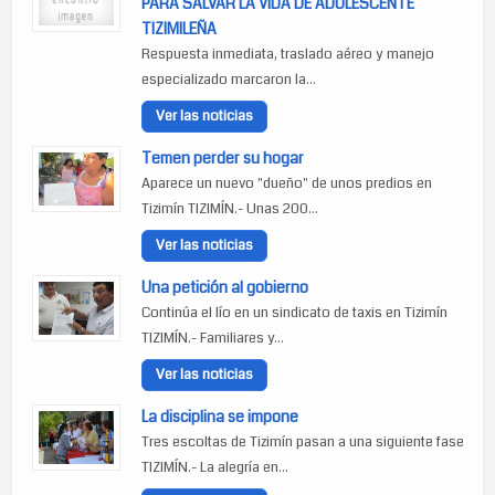
PARA SALVAR LA VIDA DE ADOLESCENTE
TIZIMILEÑA
Respuesta inmediata, traslado aéreo y manejo
especializado marcaron la...
Ver las noticias
Temen perder su hogar
Aparece un nuevo "dueño" de unos predios en
Tizimín TIZIMÍN.- Unas 200...
Ver las noticias
Una petición al gobierno
Continúa el lío en un sindicato de taxis en Tizimín
TIZIMÍN.- Familiares y...
Ver las noticias
La disciplina se impone
Tres escoltas de Tizimín pasan a una siguiente fase
TIZIMÍN.- La alegría en...