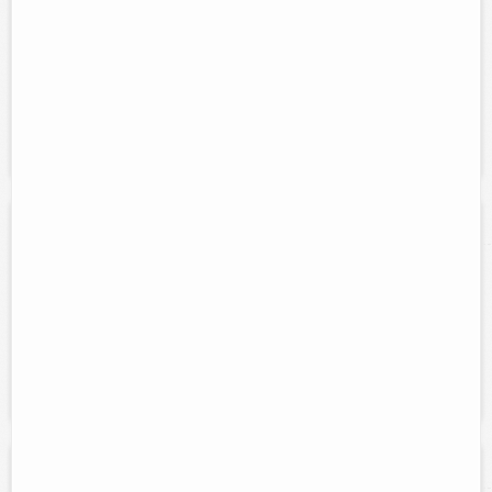
Tel:
986-86-3-20-37
Horario:
24 horas
Servicios:
Cuartos sencillos, dobles, triples con ventilador, A/c,
Agua caliente y fria, TV con cable, Internet inalambrico, Alberca,
Estacionamiento
Hotel mesón de don Rodrigo
Direccion:
calle 51 num. 389 entre 46A y 46B
Tel:
(986)86-3-26-03
Horario:
24 hrs.
Servicios:
Renta de habitaciones con aire acondicionado,
televisor con cable, agua fría y caliente, y estacionamiento privado....
Hotel don Arun