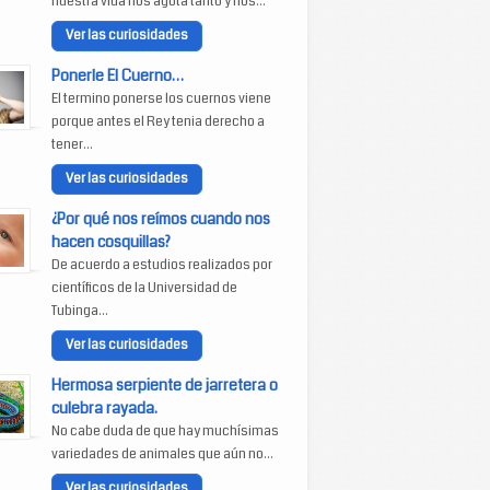
nuestra vida nos agota tanto y nos...
Ver las curiosidades
Ponerle El Cuerno…
El termino ponerse los cuernos viene
porque antes el Rey tenia derecho a
tener...
Ver las curiosidades
¿Por qué nos reímos cuando nos
hacen cosquillas?
De acuerdo a estudios realizados por
científicos de la Universidad de
Tubinga...
Ver las curiosidades
Hermosa serpiente de jarretera o
culebra rayada.
No cabe duda de que hay muchísimas
variedades de animales que aún no...
Ver las curiosidades