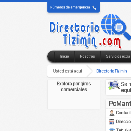
Números de emergencia
Inicio
Nosotros
Servicios extra
Usted está aquí
DirectorioTizimin
Explora por giros
Se m
comerciales
equ
PcMant 
Contact
Direccio
Tel:
(98