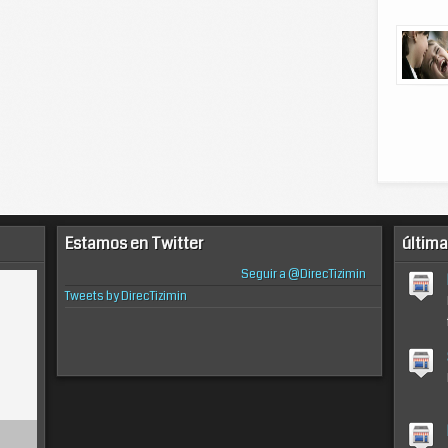
Estamos en Twitter
última
Seguir a @DirecTizimin
Tweets by DirecTizimin