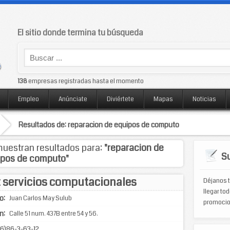
El sitio donde termina tu búsqueda
138
empresas registradas hasta el momento
Empleo
Anúnciate
Diviértete
Mapas
Noticias
Resultados de: reparacion de equipos de computo
uestran resultados para:
"reparacion de
Su
ipos de computo"
servicios computacionales
Déjanos t
llegar tod
o:
Juan Carlos May Sulub
promocio
n:
Calle 51 num. 437B entre 54 y 56.
6)86-3-63-12