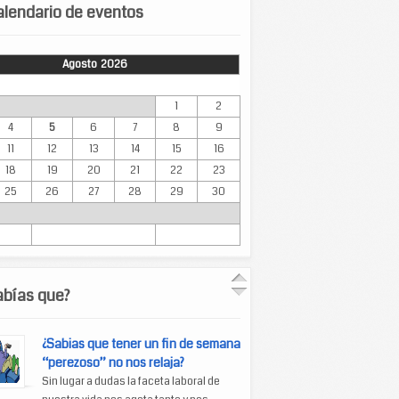
lendario de eventos
Agosto 2026
Mar
Mié
Jue
Vie
Sáb
Dom
1
2
4
5
6
7
8
9
11
12
13
14
15
16
18
19
20
21
22
23
25
26
27
28
29
30
abías que?
¿Sabias que tener un fin de semana
“perezoso” no nos relaja?
Sin lugar a dudas la faceta laboral de