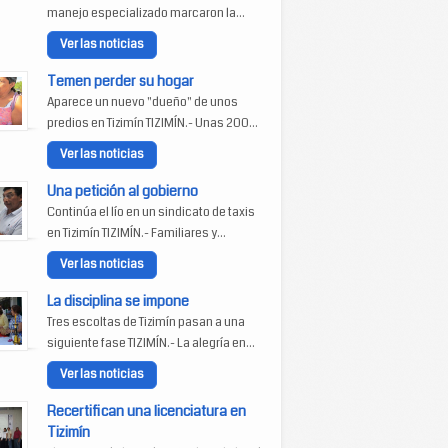
manejo especializado marcaron la...
Ver las noticias
Temen perder su hogar
Aparece un nuevo "dueño" de unos
predios en Tizimín TIZIMÍN.- Unas 200...
Ver las noticias
Una petición al gobierno
Continúa el lío en un sindicato de taxis
en Tizimín TIZIMÍN.- Familiares y...
Ver las noticias
La disciplina se impone
Tres escoltas de Tizimín pasan a una
siguiente fase TIZIMÍN.- La alegría en...
Ver las noticias
Recertifican una licenciatura en
Tizimín