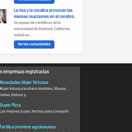
La risa y la cocaína provocan las
mismas reacciones en el cerebro.
Un equipo de científicos de la
universidad de Stanford, California,
realizó un...
Ver las curiosidades
s empresas registradas
Novedades Mujer Virtuosa
Mujer Virtuosa le ofrece Vestidos, Blusas,
faldas, Bolsos y...
Super Pizza
Las mejores pizzas, hechas para compartir.
Fertiliza previene agroinsumos