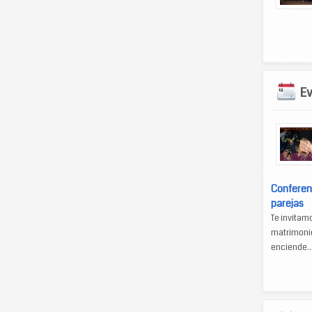
E
Conferen
parejas
Te invitam
matrimonio
enciende..