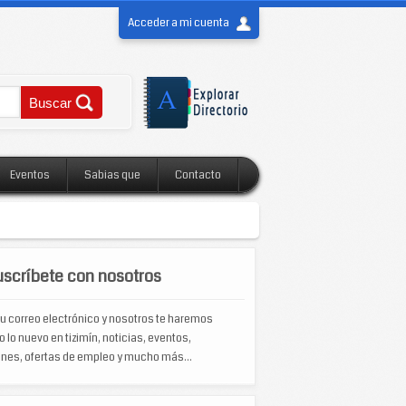
Acceder a mi cuenta
Eventos
Sabias que
Contacto
scríbete con nosotros
u correo electrónico y nosotros te haremos
o lo nuevo en tizimín, noticias, eventos,
nes, ofertas de empleo y mucho más...