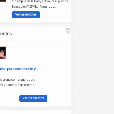
El campus de la Uady actualiza el plan de
Educación TIZIMÍN.- Alumnos y...
Ver las noticias
ventos
cias para matrimonio y
os a una conferencia para
s y parejas: bajo el lema
.
Ver los eventos