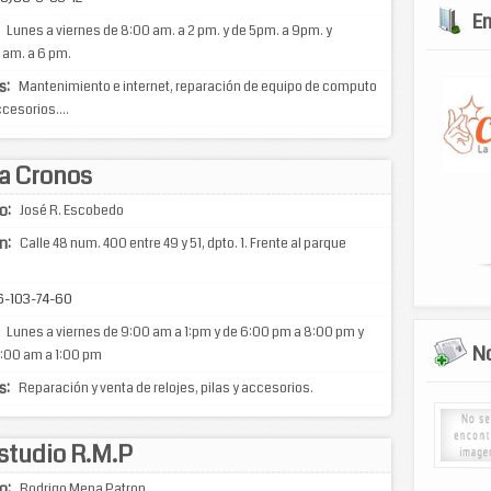
E
Lunes a viernes de 8:00 am. a 2 pm. y de 5pm. a 9pm. y
 am. a 6 pm.
s:
Mantenimiento e internet, reparación de equipo de computo
cesorios....
ia Cronos
o:
José R. Escobedo
n:
Calle 48 num. 400 entre 49 y 51, dpto. 1. Frente al parque
-103-74-60
Lunes a viernes de 9:00 am a 1:pm y de 6:00 pm a 8:00 pm y
No
:00 am a 1:00 pm
s:
Reparación y venta de relojes, pilas y accesorios.
studio R.M.P
o:
Rodrigo Mena Patron