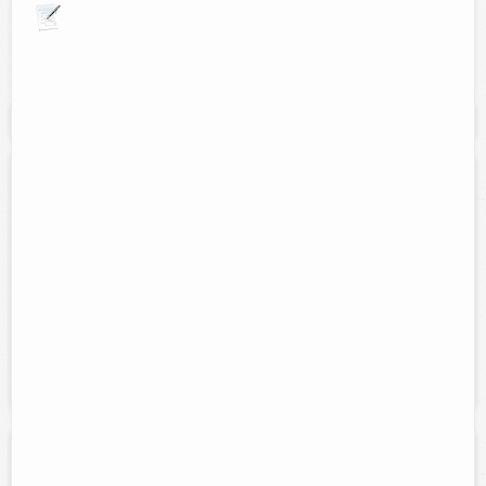
Explora por giros comerciales
Se muestran resultados para:
"toners"
Rys-toners tizimin
Contacto:
Rosa Isela Villagomez
Direccion:
Calle 52 num 414 entre 55 y 57 colonia centro.
Cel:
9861027062
Horario:
Lunes a Sabado de 9:00am a 9:00pm
Servicios:
Venta de cartuchos originales y genericos, recarga de
tintas y laser.
VE-TONERS RECARGA