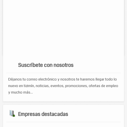
Contacto:
Victor Manuel Espinosa Avila
Direccion:
Calle 52 núm. 425 entre 55 y 57 colonia centro.
Horario:
Lunes a Viernes de 9am-2pm y 4pm-8pm, sabdos de
9am-2pm
Servicios:
Recarga de cartuchos de tinta y lassers HP,
Lexmark,Cannon, Brother, Samsung. venta de cartuchos genericos
EPSON, venta de cartuchos originales e...
Suscríbete con nosotros
Déjanos tu correo electrónico y nosotros te haremos llegar todo lo
nuevo en tizimín, noticias, eventos, promociones, ofertas de empleo
y mucho más...
Empresas destacadas