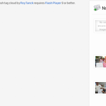
sh tag cloud by
Roy Tanck
requires
Flash Player
9 or better.
No