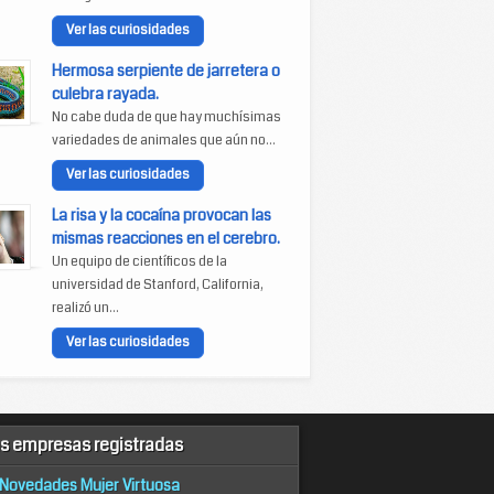
Ver las curiosidades
Hermosa serpiente de jarretera o
culebra rayada.
No cabe duda de que hay muchísimas
variedades de animales que aún no...
Ver las curiosidades
La risa y la cocaína provocan las
mismas reacciones en el cerebro.
Un equipo de científicos de la
universidad de Stanford, California,
realizó un...
Ver las curiosidades
s empresas registradas
Novedades Mujer Virtuosa