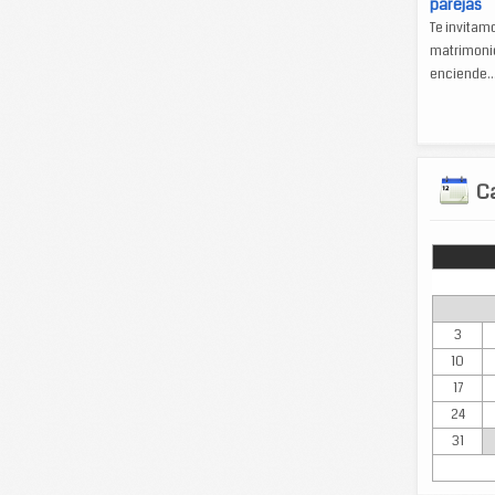
parejas
Te invitam
matrimonio
enciende..
Ca
Lun
3
10
17
24
31