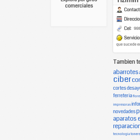
comerciales
Contact
Direccio
Cel:
98
Servicio
que sucede en
Tambien t
abarrotes
ciber
co
cortes
desay
ferreteria
flore
info
impresoras
p
novedades
aparatos 
reparacion
tecnologia
toner