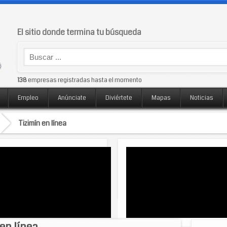
El sitio donde termina tu búsqueda
138
empresas registradas hasta el momento
Empleo
Anúnciate
Diviértete
Mapas
Noticias
Tizimín en línea
en línea