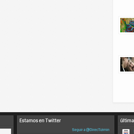
Estamos en Twitter
última
Seguir a @DirecTizimin