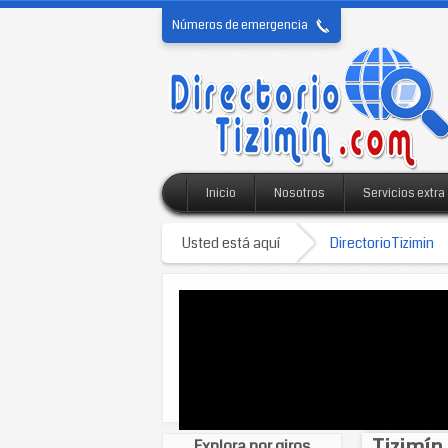
Números de emergencia
Inicio
Nosotros
Servicios extra
Usted está aquí
DirectorioTizimin
Tizimín 
Explora por giros