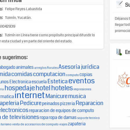
Su
o:
Felipe Reyes Labastida
n:
Tizimín, Yucatán.
Déjanos t
llegar tod
61042939
promocio
s:
Tizimín en Línea tiene como propósito principal difundir lo
 esta ciudad y en parte del oriente del estado.
E
e sugerimos:
Asesoría jurídica
abogado
animales
arreglos florales
mida
comidas
computacion
copias
computo
eventos
Estetica
unos
Electronica
escuela
hospedaje
hotel
hoteles
ria
impresiones
internet
Manicure
musica
rmatica
apeleria
Pedicure
Reparacion
peinados
pizzeria
electronicos
reparacion de equipos de computo
 de televisiones
ropa
ropa de damas
soporte tecnico
zapateria
s
turismo
venta de accesorios de computo
viajes