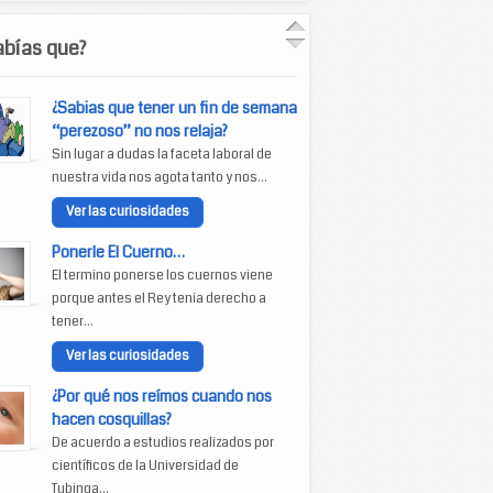
abías que?
¿Sabias que tener un fin de semana
“perezoso” no nos relaja?
Sin lugar a dudas la faceta laboral de
nuestra vida nos agota tanto y nos...
Ver las curiosidades
Ponerle El Cuerno…
El termino ponerse los cuernos viene
porque antes el Rey tenia derecho a
tener...
Ver las curiosidades
¿Por qué nos reímos cuando nos
hacen cosquillas?
De acuerdo a estudios realizados por
científicos de la Universidad de
Tubinga...