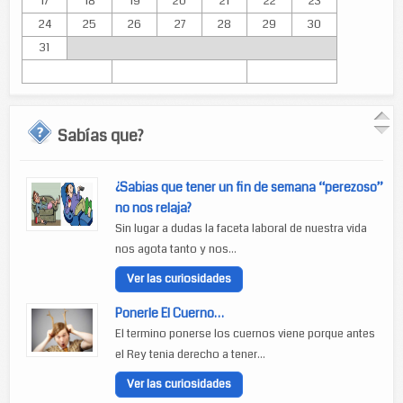
17
18
19
20
21
22
23
24
25
26
27
28
29
30
31
Sabías que?
¿Sabias que tener un fin de semana “perezoso”
no nos relaja?
Sin lugar a dudas la faceta laboral de nuestra vida
nos agota tanto y nos...
Ver las curiosidades
Ponerle El Cuerno…
El termino ponerse los cuernos viene porque antes
el Rey tenia derecho a tener...
Ver las curiosidades