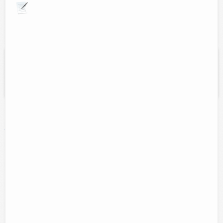
Explora por giros comerciales
Ups! lo sentimos no existen coincidencias con
"apoyos"
Intenta otra búsqueda o elige entre la nube de
palabras clave:
abarrotes
Asesoría
abogado
animales
arreglos florales
ciber
jurídica
comida
comidas
computacion
computo
Estetica
copias
cortes
desayunos
Electronica
escuela
eventos
hospedaje
hotel
ferreteria
floreria
internet
hoteles
informatica
impresiones
impresoras
Manicure
musica
papeleria
Pedicure
novedades
Reparacion aparatos electronicos
peinados
pizzeria
reparacion de
reparacion de equipos de computo
televisiones
ropa
ropa de damas
soporte tecnico
tecnologia
toners