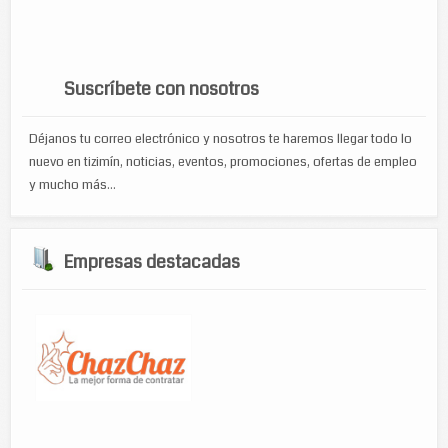
zapateria
turismo
venta de accesorios de computo
viajes
WP Cumulus Flash tag cloud by
Roy Tanck
requires
Flash Player
9 or better.
Suscríbete con nosotros
Déjanos tu correo electrónico y nosotros te haremos llegar todo lo
nuevo en tizimín, noticias, eventos, promociones, ofertas de empleo
y mucho más...
Empresas destacadas