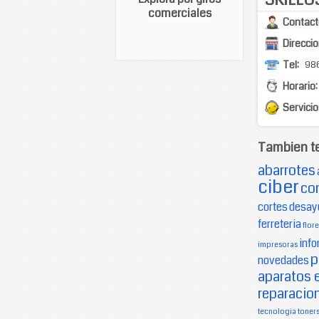
comerciales
Contact
Direccio
Tel:
98
Horario:
Servicio
Tambien t
abarrotes
ciber
co
cortes
desay
ferreteria
flore
info
impresoras
p
novedades
aparatos 
reparacion
tecnologia
toner