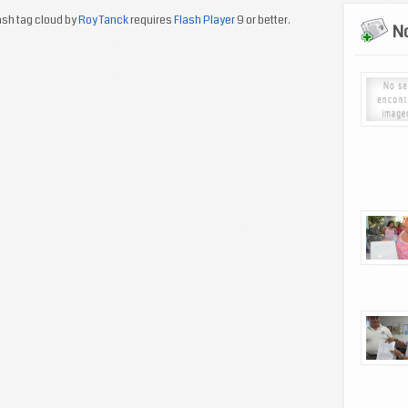
sh tag cloud by
Roy Tanck
requires
Flash Player
9 or better.
No