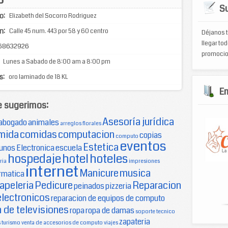
Su
o:
Elizabeth del Socorro Rodriguez
n:
Calle 45 num. 443 por 58 y 60 centro
Déjanos t
llegar tod
68632926
promocio
Lunes a Sabado de 8:00 am a 8:00 pm
s:
oro laminado de 18 KL
E
e sugerimos:
Asesoría jurídica
abogado
animales
arreglos florales
mida
comidas
computacion
copias
computo
eventos
Estetica
unos
Electronica
escuela
hospedaje
hotel
hoteles
ria
impresiones
internet
Manicure
musica
rmatica
apeleria
Pedicure
Reparacion
peinados
pizzeria
electronicos
reparacion de equipos de computo
 de televisiones
ropa
ropa de damas
soporte tecnico
zapateria
s
turismo
venta de accesorios de computo
viajes