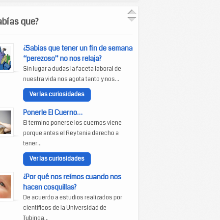
abías que?
¿Sabias que tener un fin de semana
“perezoso” no nos relaja?
Sin lugar a dudas la faceta laboral de
nuestra vida nos agota tanto y nos...
Ver las curiosidades
Ponerle El Cuerno…
El termino ponerse los cuernos viene
porque antes el Rey tenia derecho a
tener...
Ver las curiosidades
¿Por qué nos reímos cuando nos
hacen cosquillas?
De acuerdo a estudios realizados por
científicos de la Universidad de
Tubinga...