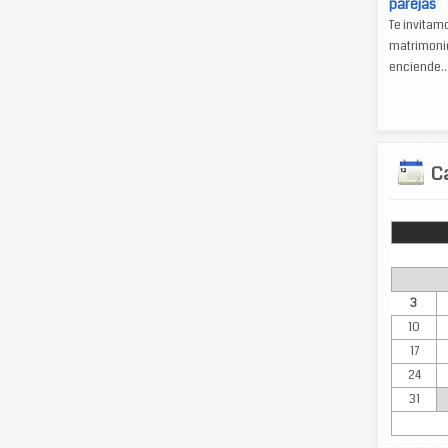
parejas
Te invitam
matrimonio
enciende..
Ca
Lun
3
10
17
24
31