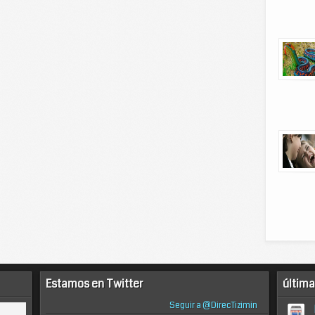
Estamos en Twitter
última
Seguir a @DirecTizimin