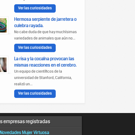
Ver las curiosidades
Hermosa serpiente de jarretera o
culebra rayada.
No cabe duda de que hay muchísimas
variedades de animales que aún no...
Ver las curiosidades
La risa y la cocaína provocan las
mismas reacciones en el cerebro.
Un equipo de científicos de la
universidad de Stanford, California,
realizó un...
Ver las curiosidades
s empresas registradas
Novedades Mujer Virtuosa