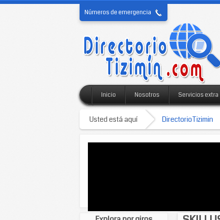
Números de emergencia
Inicio
Nosotros
Servicios extra
Usted está aquí
DirectorioTizimin
SKILLU
Explora por giros