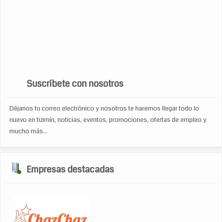
Reparacion aparatos electronicos
peinados
pizzeria
reparacion de
reparacion de equipos de computo
televisiones
ropa
ropa de damas
soporte tecnico
tecnologia
toners
zapateria
turismo
venta de accesorios de computo
viajes
WP Cumulus Flash tag cloud by
Roy Tanck
requires
Flash Player
9 or better.
Suscríbete con nosotros
Déjanos tu correo electrónico y nosotros te haremos llegar todo lo
nuevo en tizimín, noticias, eventos, promociones, ofertas de empleo y
mucho más...
Empresas destacadas