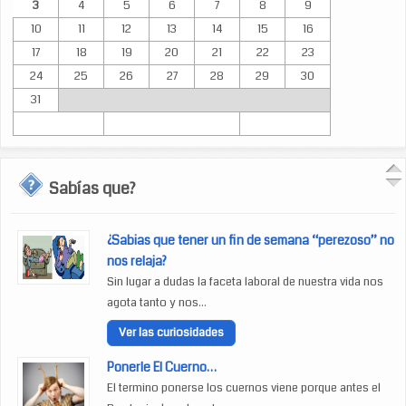
3
4
5
6
7
8
9
10
11
12
13
14
15
16
17
18
19
20
21
22
23
24
25
26
27
28
29
30
31
Sabías que?
¿Sabias que tener un fin de semana “perezoso” no
nos relaja?
Sin lugar a dudas la faceta laboral de nuestra vida nos
agota tanto y nos...
Ver las curiosidades
Ponerle El Cuerno…
El termino ponerse los cuernos viene porque antes el