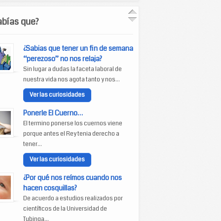
abías que?
¿Sabias que tener un fin de semana
“perezoso” no nos relaja?
Sin lugar a dudas la faceta laboral de
nuestra vida nos agota tanto y nos...
Ver las curiosidades
Ponerle El Cuerno…
El termino ponerse los cuernos viene
porque antes el Rey tenia derecho a
tener...
Ver las curiosidades
¿Por qué nos reímos cuando nos
hacen cosquillas?
De acuerdo a estudios realizados por
científicos de la Universidad de
Tubinga...