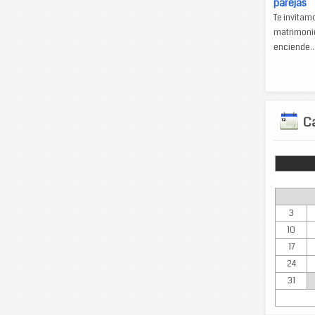
parejas
Te invitam
matrimonio
enciende..
Ca
Lun
3
10
17
24
31