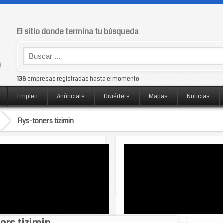
El sitio donde termina tu búsqueda
138
empresas registradas hasta el momento
Empleo
Anúnciate
Diviértete
Mapas
Noticias
Rys-toners tizimin
ers tizimin