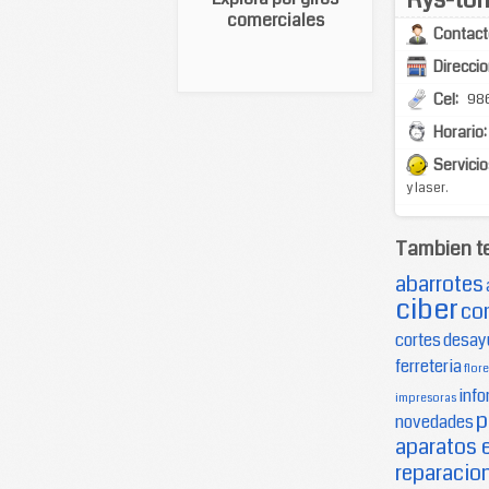
comerciales
Contact
Direccio
Cel:
98
Horario:
Servicio
y laser.
Tambien t
abarrotes
ciber
co
cortes
desay
ferreteria
flore
info
impresoras
p
novedades
aparatos 
reparacion