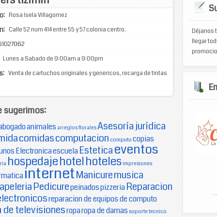
Su
o:
Rosa Isela Villagomez
n:
Calle 52 num 414 entre 55 y 57 colonia centro.
Déjanos t
llegar tod
61027062
promocio
Lunes a Sabado de 9:00am a 9:00pm
s:
Venta de cartuchos originales y genericos, recarga de tintas
E
e sugerimos:
Asesoría jurídica
abogado
animales
arreglos florales
mida
comidas
computacion
copias
computo
eventos
Estetica
unos
Electronica
escuela
hospedaje
hotel
hoteles
ria
impresiones
internet
Manicure
musica
rmatica
apeleria
Pedicure
Reparacion
peinados
pizzeria
electronicos
reparacion de equipos de computo
 de televisiones
ropa
ropa de damas
soporte tecnico