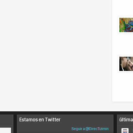
Estamos en Twitter
última
Seguir a @DirecTizimin