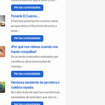
nuestra vida nos agota tanto y nos...
Ver las curiosidades
Ponerle El Cuerno…
El termino ponerse los cuernos viene
porque antes el Rey tenia derecho a
tener...
Ver las curiosidades
¿Por qué nos reímos cuando nos
hacen cosquillas?
De acuerdo a estudios realizados por
científicos de la Universidad de
Tubinga...
Ver las curiosidades
Hermosa serpiente de jarretera o
culebra rayada.
No cabe duda de que hay muchísimas
variedades de animales que aún no...
Ver las curiosidades