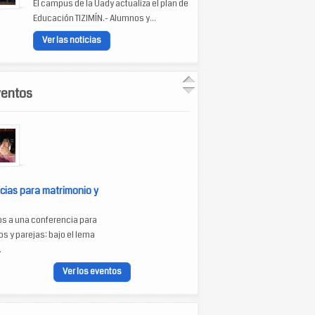
El campus de la Uady actualiza el plan de
Educación TIZIMÍN.- Alumnos y...
Ver las noticias
ventos
cias para matrimonio y
os a una conferencia para
s y parejas: bajo el lema
.
Ver los eventos