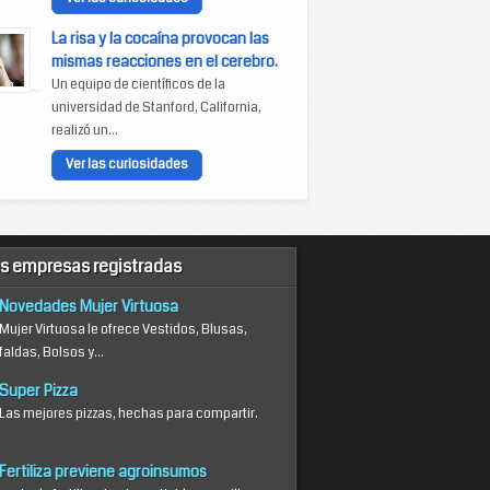
La risa y la cocaína provocan las
mismas reacciones en el cerebro.
Un equipo de científicos de la
universidad de Stanford, California,
realizó un...
Ver las curiosidades
s empresas registradas
Novedades Mujer Virtuosa
Mujer Virtuosa le ofrece Vestidos, Blusas,
faldas, Bolsos y...
Super Pizza
Las mejores pizzas, hechas para compartir.
Fertiliza previene agroinsumos