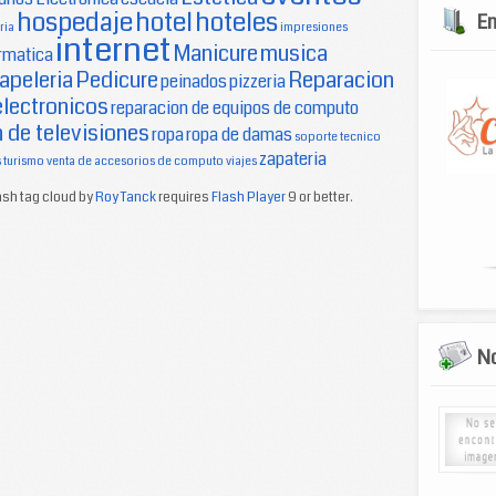
hospedaje
hotel
hoteles
E
ria
impresiones
internet
Manicure
musica
rmatica
apeleria
Pedicure
Reparacion
peinados
pizzeria
electronicos
reparacion de equipos de computo
 de televisiones
ropa
ropa de damas
soporte tecnico
zapateria
s
turismo
venta de accesorios de computo
viajes
sh tag cloud by
Roy Tanck
requires
Flash Player
9 or better.
No