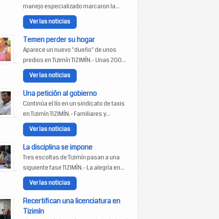
manejo especializado marcaron la...
Ver las noticias
Temen perder su hogar
Aparece un nuevo "dueño" de unos
predios en Tizimín TIZIMÍN.- Unas 200...
Ver las noticias
Una petición al gobierno
Continúa el lío en un sindicato de taxis
en Tizimín TIZIMÍN.- Familiares y...
Ver las noticias
La disciplina se impone
Tres escoltas de Tizimín pasan a una
siguiente fase TIZIMÍN.- La alegría en...
Ver las noticias
Recertifican una licenciatura en
Tizimín