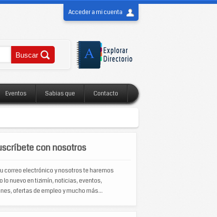
Acceder a mi cuenta
Eventos
Sabias que
Contacto
scríbete con nosotros
u correo electrónico y nosotros te haremos
o lo nuevo en tizimín, noticias, eventos,
nes, ofertas de empleo y mucho más...