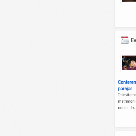
E
Conferen
parejas
Te invitam
matrimonio
enciende..