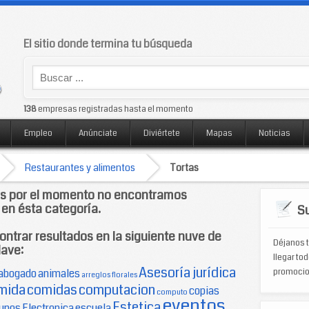
El sitio donde termina tu búsqueda
138
empresas registradas hasta el momento
Empleo
Anúnciate
Diviértete
Mapas
Noticias
Restaurantes y alimentos
Tortas
os por el momento no encontramos
 en ésta categoría.
Su
ntrar resultados en la siguiente nuve de
Déjanos t
lave:
llegar tod
Asesoría jurídica
abogado
animales
promocio
arreglos florales
mida
comidas
computacion
copias
computo
eventos
Estetica
unos
Electronica
escuela