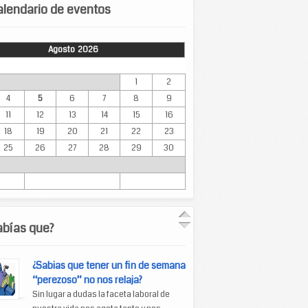
lendario de eventos
Agosto 2026
Mar
Mié
Jue
Vie
Sáb
Dom
1
2
4
5
6
7
8
9
11
12
13
14
15
16
18
19
20
21
22
23
25
26
27
28
29
30
abías que?
¿Sabias que tener un fin de semana
“perezoso” no nos relaja?
Sin lugar a dudas la faceta laboral de