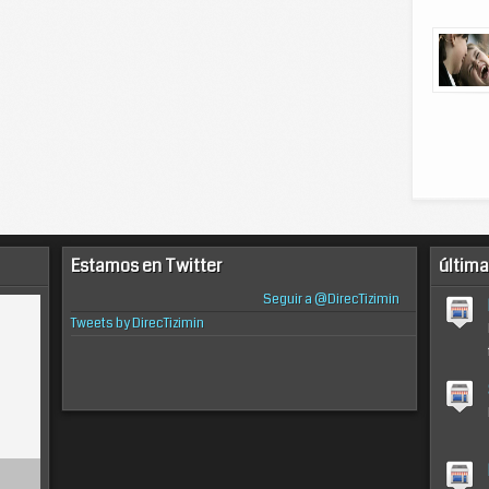
Estamos en Twitter
última
Seguir a @DirecTizimin
Tweets by DirecTizimin