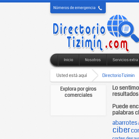
Números de emergencia
Inicio
Nosotros
Servicios extra
Usted está aquí
DirectorioTizimin
Lo sentim
Explora por giros
resultados
comerciales
Puede enco
palabras c
abarrotes
ciber
co
cortes
desay