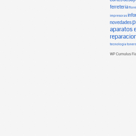
ferreteria
flore
info
impresoras
p
novedades
aparatos 
reparacion
tecnologia
toner
WP Cumulus Fla