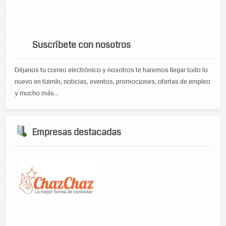
zapateria
turismo
venta de accesorios de computo
viajes
WP Cumulus Flash tag cloud by
Roy Tanck
requires
Flash Player
9 or better.
Suscríbete con nosotros
Déjanos tu correo electrónico y nosotros te haremos llegar todo lo
nuevo en tizimín, noticias, eventos, promociones, ofertas de empleo
y mucho más...
Empresas destacadas