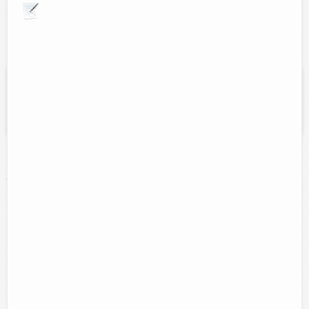
Explora por giros comerciales
Ups! lo sentimos no existen coincidencias con
"Nosotros"
Intenta otra búsqueda o elige entre la nube de
palabras clave:
abarrotes
Asesoría
abogado
animales
arreglos florales
ciber
jurídica
comida
comidas
computacion
computo
Estetica
copias
cortes
desayunos
Electronica
escuela
eventos
hospedaje
hotel
ferreteria
floreria
internet
hoteles
informatica
impresiones
impresoras
Manicure
musica
papeleria
Pedicure
novedades
Reparacion aparatos electronicos
peinados
pizzeria
reparacion de
reparacion de equipos de computo
televisiones
ropa
ropa de damas
soporte tecnico
tecnologia
toners