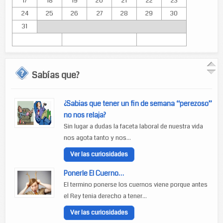
17
18
19
20
21
22
23
24
25
26
27
28
29
30
31
Sabías que?
¿Sabias que tener un fin de semana “perezoso”
no nos relaja?
Sin lugar a dudas la faceta laboral de nuestra vida
nos agota tanto y nos...
Ver las curiosidades
Ponerle El Cuerno…
El termino ponerse los cuernos viene porque antes
el Rey tenia derecho a tener...
Ver las curiosidades