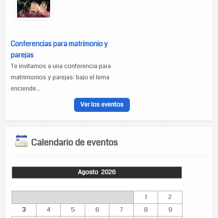
Conferencias para matrimonio y
parejas
Te invitamos a una conferencia para
matrimonios y parejas: bajo el lema
enciende...
Ver los eventos
Calendario de eventos
Agosto 2026
Lun
Mar
Mié
Jue
Vie
Sáb
Dom
1
2
3
4
5
6
7
8
9