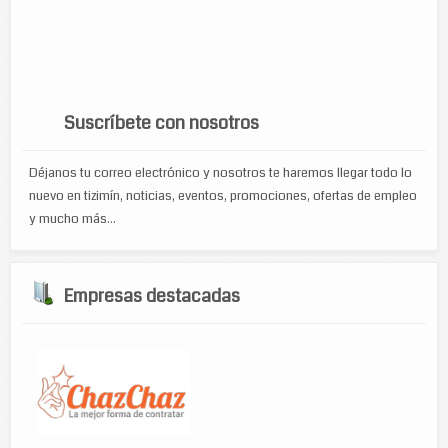
televisiones
ropa
ropa de damas
soporte tecnico
tecnologia
toners
zapateria
turismo
venta de accesorios de computo
viajes
WP Cumulus Flash tag cloud by
Roy Tanck
requires
Flash Player
9 or better.
Suscríbete con nosotros
Déjanos tu correo electrónico y nosotros te haremos llegar todo lo
nuevo en tizimín, noticias, eventos, promociones, ofertas de empleo
y mucho más...
Empresas destacadas