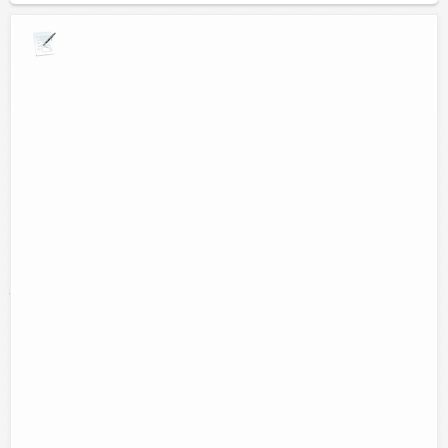
Explora por giros comerciales
Lo sentimos por el momento no encontramos resultados
en ésta categoría.
Puede encontrar resultados en la siguiente nuve de
palabras clave:
abarrotes
Asesoría
abogado
animales
arreglos florales
ciber
jurídica
comida
comidas
computacion
computo
Estetica
copias
cortes
desayunos
Electronica
escuela
eventos
hospedaje
hotel
ferreteria
floreria
internet
hoteles
informatica
impresiones
impresoras
Manicure
musica
papeleria
Pedicure
novedades
Reparacion aparatos electronicos
peinados
pizzeria
reparacion de
reparacion de equipos de computo