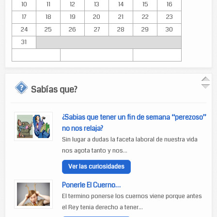
10
11
12
13
14
15
16
17
18
19
20
21
22
23
24
25
26
27
28
29
30
31
Sabías que?
¿Sabias que tener un fin de semana “perezoso”
no nos relaja?
Sin lugar a dudas la faceta laboral de nuestra vida
nos agota tanto y nos...
Ver las curiosidades
Ponerle El Cuerno…
El termino ponerse los cuernos viene porque antes
el Rey tenia derecho a tener...