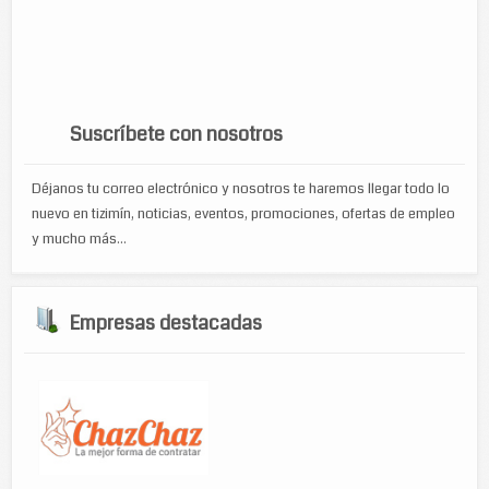
televisiones
ropa
ropa de damas
soporte tecnico
tecnologia
toners
zapateria
turismo
venta de accesorios de computo
viajes
WP Cumulus Flash tag cloud by
Roy Tanck
requires
Flash Player
9 or better.
Suscríbete con nosotros
Déjanos tu correo electrónico y nosotros te haremos llegar todo lo
nuevo en tizimín, noticias, eventos, promociones, ofertas de empleo
y mucho más...
Empresas destacadas