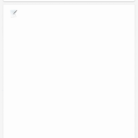
Explora por giros comerciales
Lo sentimos por el momento no encontramos resultados
en ésta categoría.
Puede encontrar resultados en la siguiente nuve de
palabras clave:
abarrotes
Asesoría
abogado
animales
arreglos florales
ciber
jurídica
comida
comidas
computacion
computo
Estetica
copias
cortes
desayunos
Electronica
escuela
eventos
hospedaje
hotel
ferreteria
floreria
internet
hoteles
informatica
impresiones
impresoras
Manicure
musica
papeleria
Pedicure
novedades
Reparacion aparatos electronicos
peinados
pizzeria
reparacion de
reparacion de equipos de computo