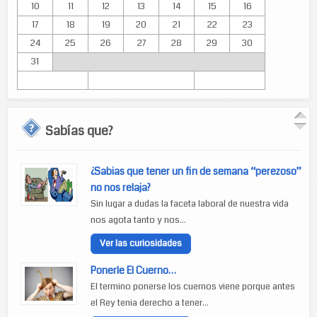
10
11
12
13
14
15
16
17
18
19
20
21
22
23
24
25
26
27
28
29
30
31
Sabías que?
¿Sabias que tener un fin de semana “perezoso”
no nos relaja?
Sin lugar a dudas la faceta laboral de nuestra vida
nos agota tanto y nos...
Ver las curiosidades
Ponerle El Cuerno…
El termino ponerse los cuernos viene porque antes
el Rey tenia derecho a tener...