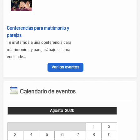
Conferencias para matrimonio y
parejas
Te invitamos a una conferencia para
matrimonios y parejas: bajo el lema
enciende...
Ver los eventos
Calendario de eventos
Agosto 2026
Lun
Mar
Mié
Jue
Vie
Sáb
Dom
1
2
3
4
5
6
7
8
9