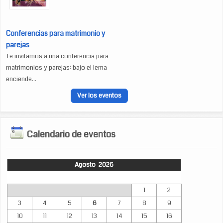
Conferencias para matrimonio y
parejas
Te invitamos a una conferencia para
matrimonios y parejas: bajo el lema
enciende...
Ver los eventos
Calendario de eventos
Agosto 2026
Lun
Mar
Mié
Jue
Vie
Sáb
Dom
1
2
3
4
5
6
7
8
9
10
11
12
13
14
15
16