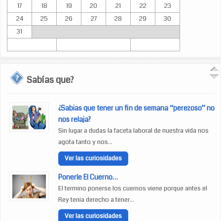
17
18
19
20
21
22
23
24
25
26
27
28
29
30
31
Sabías que?
¿Sabias que tener un fin de semana “perezoso” no
nos relaja?
Sin lugar a dudas la faceta laboral de nuestra vida nos
agota tanto y nos...
Ver las curiosidades
Ponerle El Cuerno…
El termino ponerse los cuernos viene porque antes el
Rey tenia derecho a tener...
Ver las curiosidades