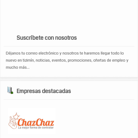
televisiones
ropa
ropa de damas
soporte tecnico
tecnologia
toners
zapateria
turismo
venta de accesorios de computo
viajes
WP Cumulus Flash tag cloud by
Roy Tanck
requires
Flash Player
9 or better.
Suscríbete con nosotros
Déjanos tu correo electrónico y nosotros te haremos llegar todo lo
nuevo en tizimín, noticias, eventos, promociones, ofertas de empleo y
mucho más...
Empresas destacadas