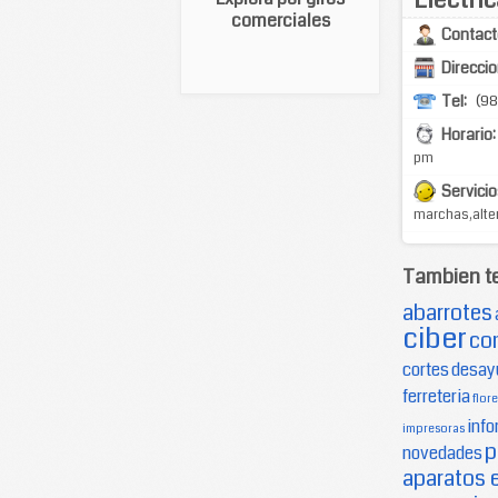
comerciales
Contact
Direccio
Tel:
(98
Horario:
pm
Servicio
marchas,alter
Tambien t
abarrotes
ciber
co
cortes
desay
ferreteria
flore
info
impresoras
p
novedades
aparatos 