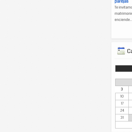
parejas
Te invitam
matrimonio
enciende..
Ca
Lun
3
10
17
24
31