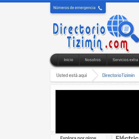
Números de emergencia
Inicio
Nosotros
Servicios extra
Usted está aquí
DirectorioTizimin
Eléctri
Explora por giros