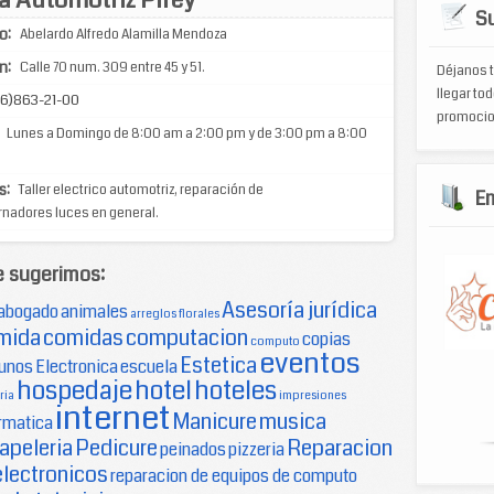
Su
o:
Abelardo Alfredo Alamilla Mendoza
n:
Calle 70 num. 309 entre 45 y 51.
Déjanos t
llegar tod
6)863-21-00
promocio
Lunes a Domingo de 8:00 am a 2:00 pm y de 3:00 pm a 8:00
s:
Taller electrico automotriz, reparación de
E
nadores luces en general.
e sugerimos:
Asesoría jurídica
abogado
animales
arreglos florales
mida
comidas
computacion
copias
computo
eventos
Estetica
unos
Electronica
escuela
hospedaje
hotel
hoteles
ria
impresiones
internet
Manicure
musica
rmatica
apeleria
Pedicure
Reparacion
peinados
pizzeria
electronicos
reparacion de equipos de computo