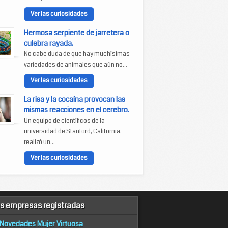
Ver las curiosidades
Hermosa serpiente de jarretera o
culebra rayada.
No cabe duda de que hay muchísimas
variedades de animales que aún no...
Ver las curiosidades
La risa y la cocaína provocan las
mismas reacciones en el cerebro.
Un equipo de científicos de la
universidad de Stanford, California,
realizó un...
Ver las curiosidades
s empresas registradas
Novedades Mujer Virtuosa