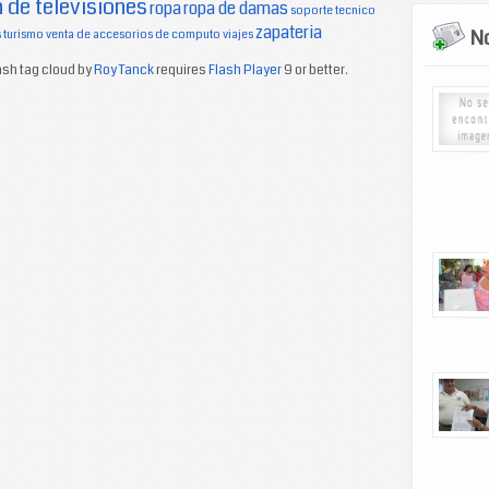
 de televisiones
ropa
ropa de damas
soporte tecnico
zapateria
No
s
turismo
venta de accesorios de computo
viajes
sh tag cloud by
Roy Tanck
requires
Flash Player
9 or better.