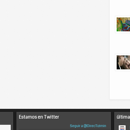
Estamos en Twitter
última
Seguir a @DirecTizimin