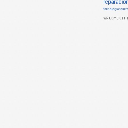
reparacion
tecnologia
toner
WP Cumulus Fla