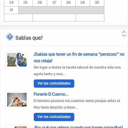
24
25
26
27
28
29
30
31
Sabías que?
¿Sabias que tener un fin de semana “perezoso” no
nos relaja?
Sin lugar a dudas la faceta laboral de nuestra vida nos
agota tanto y nos...
Ver las curiosidades
Ponerle El Cuerno…
El termino ponerse los cuernos viene porque antes el
Rey tenia derecho a tener...
Ver las curiosidades
¿Por qué nos reímos cuando nos hacen cosquillas?