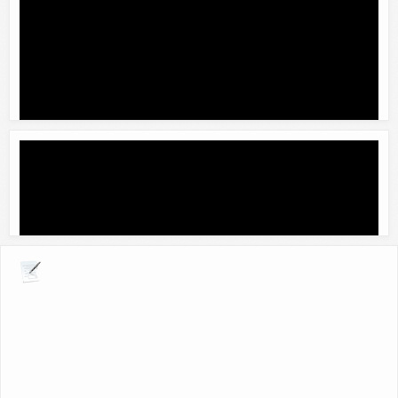
Explora por giros comerciales
Cyber Estudio R.M.P
Contacto:
Rodrigo Mena Patron