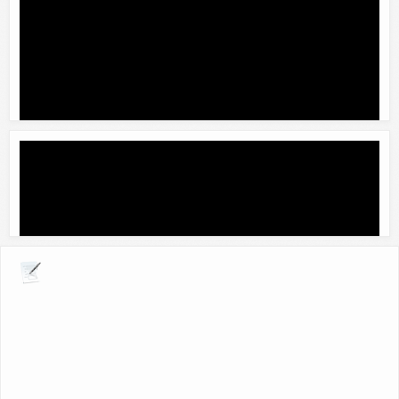
Explora por giros comerciales
Conalep Plantel Tizimin
Contacto:
Ing. Miguel Angel Aguayo