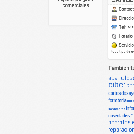
comerciales
Contact
Direccio
Tel:
98
Horario:
Servicio
todo tipo de 
Tambien t
abarrotes
ciber
co
cortes
desay
ferreteria
flore
info
impresoras
p
novedades
aparatos 
reparacion