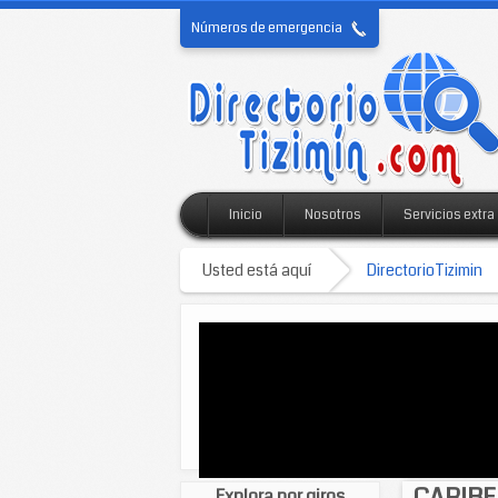
Números de emergencia
Inicio
Nosotros
Servicios extra
Usted está aquí
DirectorioTizimin
CARIBE
Explora por giros