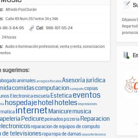
Su
o:
Alfredo Pool Durán
n:
Calle 49 Num 267 entre 34 y 34A
Déjanos t
llegar tod
Cel:
6-86-3-64-95
986-107-55-24
promocio
24 horas
s:
Audio e iluminación profesional, venta y renta, sonorizacion
eventos
E
e sugerimos:
Asesoría jurídica
abogado
animales
arreglos florales
mida
comidas
computacion
copias
computo
eventos
Estetica
unos
Electronica
escuela
hospedaje
hotel
hoteles
ria
impresiones
internet
Manicure
musica
rmatica
apeleria
Pedicure
Reparacion
peinados
pizzeria
electronicos
reparacion de equipos de computo
 de televisiones
ropa
ropa de damas
soporte tecnico