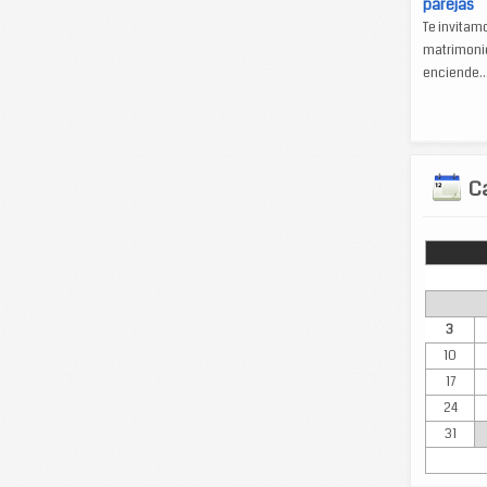
parejas
Te invitam
matrimonio
enciende..
Ca
Lun
3
10
17
24
31