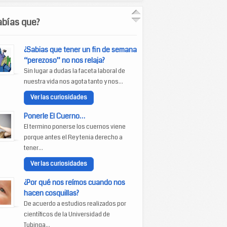
abías que?
¿Sabias que tener un fin de semana
“perezoso” no nos relaja?
Sin lugar a dudas la faceta laboral de
nuestra vida nos agota tanto y nos...
Ver las curiosidades
Ponerle El Cuerno…
El termino ponerse los cuernos viene
porque antes el Rey tenia derecho a
tener...
Ver las curiosidades
¿Por qué nos reímos cuando nos
hacen cosquillas?
De acuerdo a estudios realizados por
científicos de la Universidad de
Tubinga...