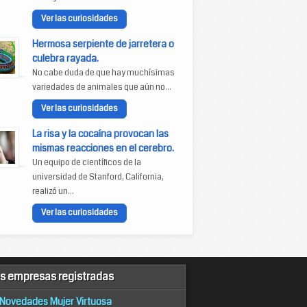
Ver las curiosidades
Hermosa serpiente de jarretera o
culebra rayada.
No cabe duda de que hay muchísimas
variedades de animales que aún no...
Ver las curiosidades
La risa y la cocaína provocan las
mismas reacciones en el cerebro.
Un equipo de científicos de la
universidad de Stanford, California,
realizó un...
Ver las curiosidades
s empresas registradas
Novedades Mujer Virtuosa