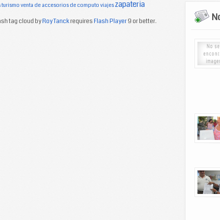
zapateria
s
turismo
venta de accesorios de computo
viajes
No
sh tag cloud by
Roy Tanck
requires
Flash Player
9 or better.