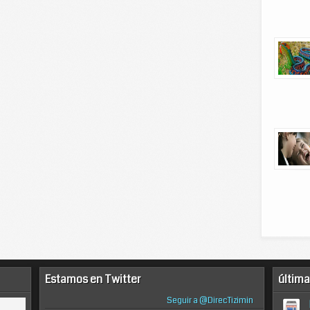
Estamos en Twitter
última
Seguir a @DirecTizimin