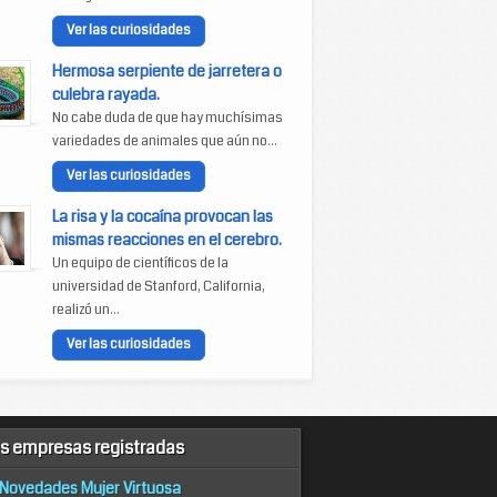
Ver las curiosidades
Hermosa serpiente de jarretera o
culebra rayada.
No cabe duda de que hay muchísimas
variedades de animales que aún no...
Ver las curiosidades
La risa y la cocaína provocan las
mismas reacciones en el cerebro.
Un equipo de científicos de la
universidad de Stanford, California,
realizó un...
Ver las curiosidades
s empresas registradas
Novedades Mujer Virtuosa