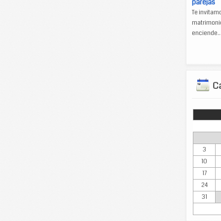
parejas
Te invitam
matrimonio
enciende..
Ca
Lun
3
10
17
24
31