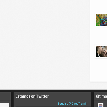
Estamos en Twitter
última
Seguir a @DirecTizimin