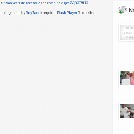
zapateria
s
turismo
venta de accesorios de computo
viajes
No
sh tag cloud by
Roy Tanck
requires
Flash Player
9 or better.