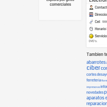
comerciales
Contact
Direccio
Cel:
986
Horario:
Servicio
DVD's.
Tambien t
abarrotes
ciber
co
cortes
desay
ferreteria
flore
info
impresoras
p
novedades
aparatos 
reparacion