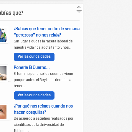
abías que?
¿Sabias que tener un fin de semana
“perezoso” no nos relaja?
Sin lugar a dudas la faceta laboral de
nuestra vida nos agota tanto y nos...
Ver las curiosidades
Ponerle El Cuerno…
El termino ponerse los cuernos viene
porque antes el Rey tenia derecho a
tener...
Ver las curiosidades
¿Por qué nos reímos cuando nos
hacen cosquillas?
De acuerdo a estudios realizados por
científicos de la Universidad de
Tubinga...