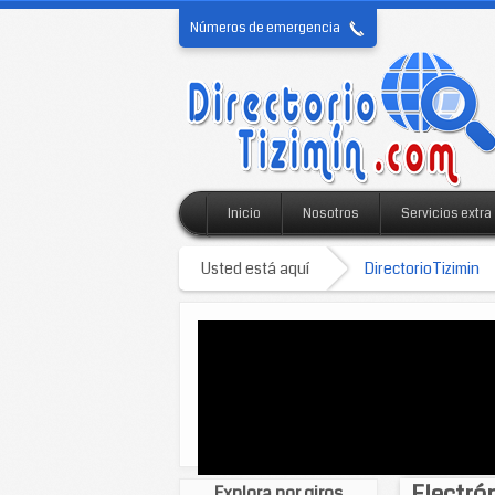
Números de emergencia
Inicio
Nosotros
Servicios extra
Usted está aquí
DirectorioTizimin
Electró
Explora por giros