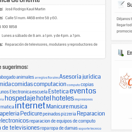
Su
o:
José Rodrigo Kauil Martin
n:
Calle 51 num. 446B entre 58 y 60.
Déjanos t
llegar tod
 100 1858
promocio
Lunes a sábado de 8 am. a 1 pm. y de 4 pm. a 7 pm.
s:
Reparación de televisores, modulares y reproductores de
E
e sugerimos:
Asesoría jurídica
abogado
animales
arreglos florales
mida
comidas
computacion
copias
computo
eventos
Estetica
unos
Electronica
escuela
hospedaje
hotel
hoteles
ria
impresiones
internet
Manicure
musica
rmatica
apeleria
Pedicure
Reparacion
peinados
pizzeria
electronicos
reparacion de equipos de computo
 de televisiones
ropa
ropa de damas
soporte tecnico