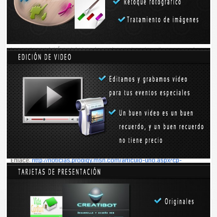
Independencia, pues necesitaban juntarse 2 mil 847 compañeros de
profesión y les faltaron 511. El récord Guinness lo tiene Dubai, y el
intento fue para que la Ciudad de México se colocara en el primer sitio,
así que volverán a intentarlos el próximo año. Previo a la fotografía en
la escalinata del Ángel de la Independencia, los chefs llevaron a cabo
una pequeña carrera desde la Glorieta de La Palma y posteriormente
intentaron presentar un Harlem Shake, que tampoco lograron. Los
participantes, en su mayoría estudiantes de cocina, comentaron que le
hizo falta difusión del evento, motivo por el cual quizá no pudieron
logar el nuevo récord mundial.
Enlace:
http://noticias.prodigy.msn.com/articulo-uno.aspx?cp-
documentid=256798248
Talvez le interese...