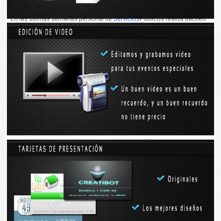
En las últimas semanas personal de
Servicios
Públicos realiza bacheo
en las calles principales de Tizimín, sobre todo en el primer cuadro de
la ciudad.
Aunque los trabajadores han tratado de dejar en buen estado las vías
más transitadas, quedan baches en colonias como Adolfo López
Mateos, Santa Rosa de Lima y Sebastián Molas, donde aún no llegan
los trabajos.
Entre las calles más deterioradas se encuentran: la 46-A entre 81 y 83;
la 57 desde la 56 hasta la 62, a espaldas de la “bloquera”; la 77 entre
52 y 52-A; 75 entre 52 y 54-D, y la calle 62 entre 63 y 65, a un costado
del parque “de las mil luces”, cerca de la escuela primaria Sebastián
Molas.
María Inés Noh Sandoval, vecina de la Adolfo López Mateos, dice que
hace un mes llegaron los trabajadores del Ayuntamiento, pero sólo