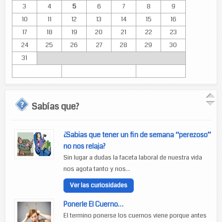
3
4
5
6
7
8
9
10
11
12
13
14
15
16
17
18
19
20
21
22
23
24
25
26
27
28
29
30
31
Sabías que?
¿Sabias que tener un fin de semana “perezoso”
no nos relaja?
Sin lugar a dudas la faceta laboral de nuestra vida
nos agota tanto y nos...
Ver las curiosidades
Ponerle El Cuerno…
El termino ponerse los cuernos viene porque antes