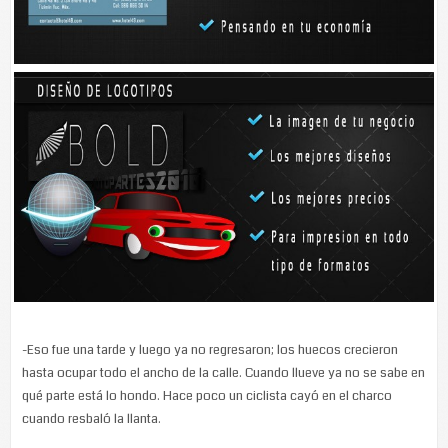
rellenaron los baches con sascab, es decir, con material blanco que
aplanaron, pero no le aplicaron el asfalto.
-Con las lluvias de las últimas semanas se empeoró la situación, ya
que el material se vuelve chicloso y representa un peligro para todos
los que pasan por ahí.
Fausto Aké Lizama dice que en ese enorme bache con frecuencia se
caen niños cuando van a la escuela.
En la calle 57, Conchita Alcocer Pat dice que los trabajadores sólo les
dieron forma de figuras geométricas a los hoyos.
-Eso fue una tarde y luego ya no regresaron; los huecos crecieron
hasta ocupar todo el ancho de la calle. Cuando llueve ya no se sabe en
qué parte está lo hondo. Hace poco un ciclista cayó en el charco
cuando resbaló la llanta.