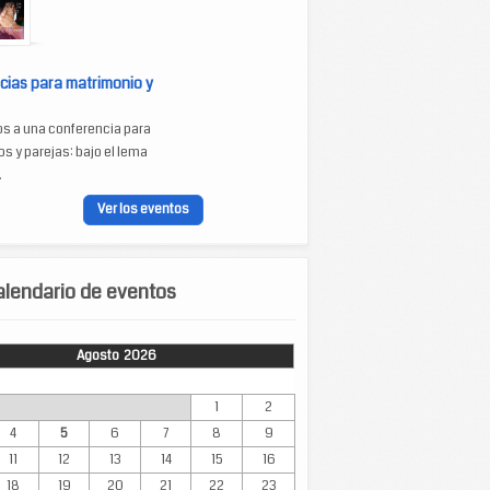
cias para matrimonio y
os a una conferencia para
s y parejas: bajo el lema
.
Ver los eventos
lendario de eventos
Agosto 2026
Mar
Mié
Jue
Vie
Sáb
Dom
1
2
4
5
6
7
8
9
11
12
13
14
15
16
18
19
20
21
22
23