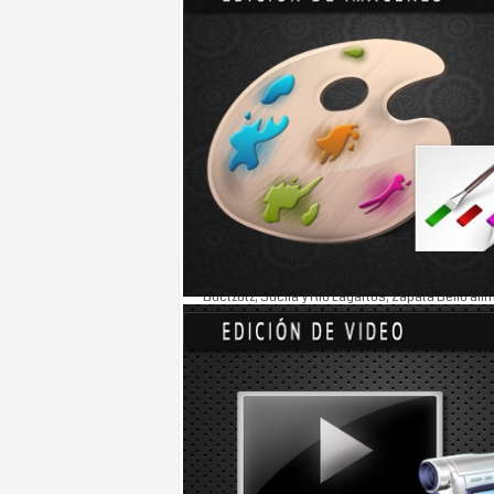
Gobierno
En Tizimín, durante una entrega de insumos agrí
Rolando Zapata Bello para plantearle la necesid
“De qué sirve que nos den maíz si no hay lluvi
El gobernador tomó la solicitud escrita y le ofre
Antes, en la entrega de computadoras portátiles
Buctzotz, Sucilá y Río Lagartos, Zapata Bello afi
conocimiento a los educandos.
En evento, en el centro de Temax, el jefe del Ejec
esfuerzos de dependencias y entidades del gobie
educativo.
“Nosotros trabajamos todos los días para atende