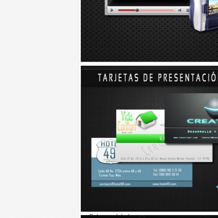
que no nos detendremos, avanzamos juntos con 
gobierno”, aseveró el gobernador ante autoridad
comitiva se dirigieron al recinto ferial de Tizimín.
Página 2
De un vistazo
Bienestar Digital
En Temax, el gobernador Rolando Zapata Bello e
Para seis municipios
Serán 119 para estudiantes del Cobay de Dzidzant
González, 59 para Temax, 93 para Buctzotz, 42 pa
Balance global