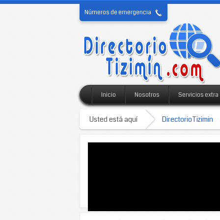
Números de emergencia
Inicio
Nosotros
Servicios extra
Usted está aquí
DirectorioTizimin