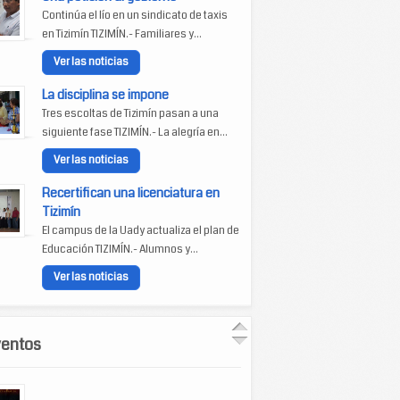
Continúa el lío en un sindicato de taxis
en Tizimín TIZIMÍN.- Familiares y...
Ver las noticias
La disciplina se impone
Tres escoltas de Tizimín pasan a una
siguiente fase TIZIMÍN.- La alegría en...
Ver las noticias
Recertifican una licenciatura en
Tizimín
El campus de la Uady actualiza el plan de
Educación TIZIMÍN.- Alumnos y...
Ver las noticias
ventos