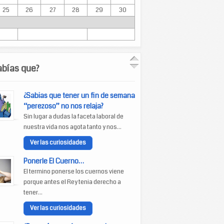
25
26
27
28
29
30
abías que?
¿Sabias que tener un fin de semana
“perezoso” no nos relaja?
Sin lugar a dudas la faceta laboral de
nuestra vida nos agota tanto y nos...
Ver las curiosidades
Ponerle El Cuerno…
El termino ponerse los cuernos viene
porque antes el Rey tenia derecho a
tener...
Ver las curiosidades