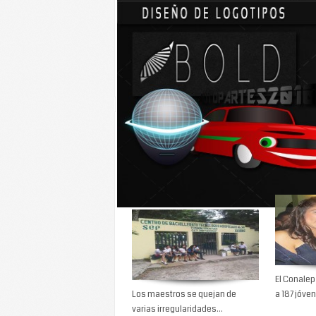
En total el plan ya entregó 2,973 equipos, se indi
Enlace:
http://yucatan.com.mx/yucatan/solicit
Talvez le interese...
Sin clases por paro en
Logran u
Tizimín
El Conale
Los maestros se quejan de
a 187 jóven
varias irregularidades...