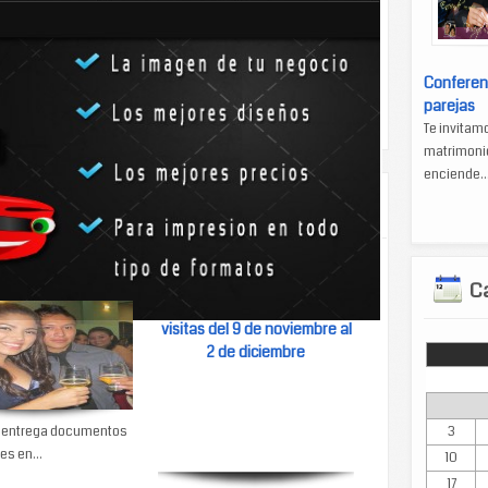
có.
Conferen
parejas
an-equipo-de-riego
Te invitam
matrimonio
enciende..
na meta profesional
Sin nada nuevo, Xmatkuil
Ca
2012 espera 2 millones de
visitas del 9 de noviembre al
2 de diciembre
Lun
p entrega documentos
3
es en...
10
17