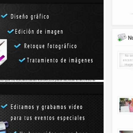
colas, Andrés Cauich Moo se acercó ayer al gobernador
ad de apoyo para sistemas de riego.
No
as seguras como hace muchos años”, cuestionó.
ció tomarla en cuenta.
 a estudiantes de Temax, Dzidzantún, Dzilam González,
rmó que no escatimarán esfuerzos para facilitar el acceso al
utivo indicó que el programa Bienestar Digital une los
rno estatal para hacer más fuerte y sólido el sistema
r los problemas de los ciudadanos; por ello, estén seguros