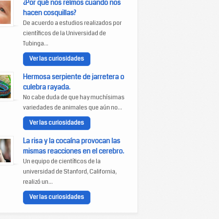
¿Por qué nos reímos cuando nos
hacen cosquillas?
De acuerdo a estudios realizados por
científicos de la Universidad de
Tubinga...
Ver las curiosidades
Hermosa serpiente de jarretera o
culebra rayada.
No cabe duda de que hay muchísimas
variedades de animales que aún no...
Ver las curiosidades
La risa y la cocaína provocan las
mismas reacciones en el cerebro.
Un equipo de científicos de la
universidad de Stanford, California,
realizó un...
Ver las curiosidades