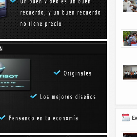
el pueblo cumpliendo compromisos, ese el sello de este
es, profesores y estudiantes. Luego el gobernador y su
ntregó 504 computadoras del programa Bienestar Digital.
ún, 101 para el CBTA de la misma localidad, 58 para Dzilam
E
ra Sucilá y 32 para Río Lagartos.