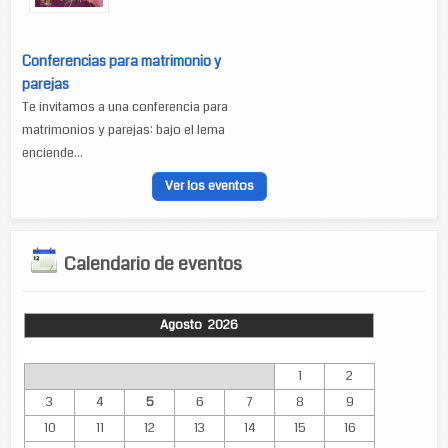
Conferencias para matrimonio y
parejas
Te invitamos a una conferencia para
matrimonios y parejas: bajo el lema
enciende...
Ver los eventos
Calendario de eventos
Agosto 2026
Lun
Mar
Mié
Jue
Vie
Sáb
Dom
1
2
3
4
5
6
7
8
9
10
11
12
13
14
15
16