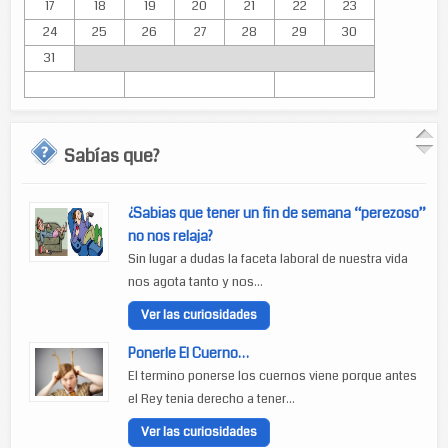
17
18
19
20
21
22
23
24
25
26
27
28
29
30
31
Sabías que?
¿Sabias que tener un fin de semana “perezoso”
no nos relaja?
Sin lugar a dudas la faceta laboral de nuestra vida
nos agota tanto y nos...
Ver las curiosidades
Ponerle El Cuerno…
El termino ponerse los cuernos viene porque antes
el Rey tenia derecho a tener...
Ver las curiosidades