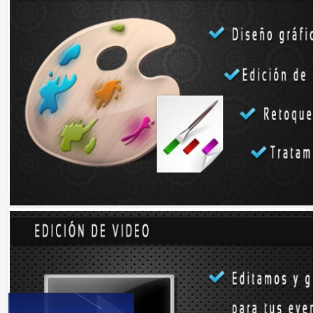
Universidad de Tubinga, dicha flauta se creó hace 35.000 años en
plena época glaciar. Mide 18,7 cm de longitud y tiene 3 agujeros, con lo
cual podemos concluir que la música o sonidos que se podian emitir
con ella podian llegar a ser variados o incluso elaborados, aunque no
se puede saber las características detalladas de la melodia que
interpretaban con ella.
Lo que si se sustrae por los objetos encontrados es que la música
representaba un papel importante en la vida de nuestros antepasados.
Enlace:
http://www.sabiask.com/sabiasque/historia/el-origen-de-la-
flauta.html
Talvez le interese...
¿Por qué se piden deseos al ver caer estrellas fugaces?