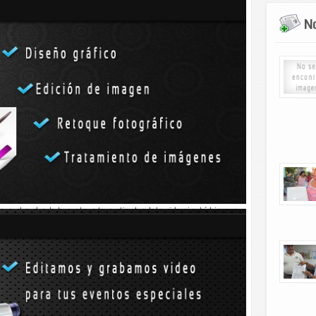
uchas personas las utilizan en sanación y también en
No
ro son: el comer su fruto curara o combatirá las fiebres,
el
ntoxicación.
ro que no se pueden comprobar: trepar un almendro asegura
olsillos le conducirá a un tesoro y que si los almendros están
s señal de fertilidad, augura nacimientos y buen año de
evienen la borrachera puede ser cierta ya que la almendra
e les da el olor y el gusto particular del acido cianhídrico
ndes cantidades es por eso que no se recomienda consumir
ción para “los amantes de las bebidas alcohólicas” pero que