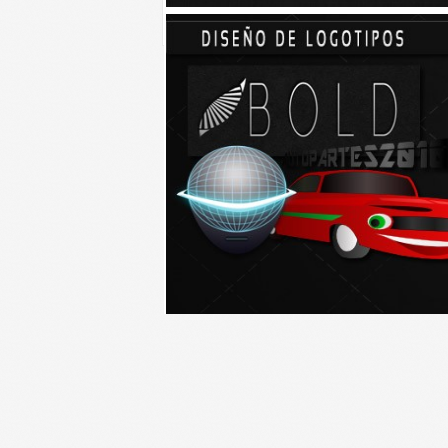
El almendro tiene numerosas
propiedades que muchas...