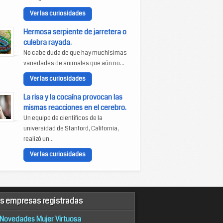
Ver las curiosidades
Hermosa serpiente de jarretera o
culebra rayada.
No cabe duda de que hay muchísimas
variedades de animales que aún no...
Ver las curiosidades
La risa y la cocaína provocan las
mismas reacciones en el cerebro.
Un equipo de científicos de la
universidad de Stanford, California,
realizó un...
Ver las curiosidades
s empresas registradas
Novedades Mujer Virtuosa