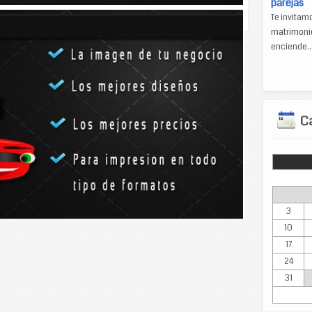
parejas
Te invitam
matrimonio
enciende..
Ca
Lun
3
10
17
24
31