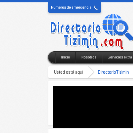
Números de emergencia
Inicio
Nosotros
Servicios extra
Usted está aquí
DirectorioTizimin