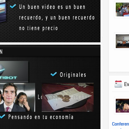
/10/05/%C2%BFsabias-que-comer-5-almendras-antes-de-
chera/
s gases expulsamos
dar propinas en Japón es
al día?
signo de mala educación
E
nstituto Nacional de
Así es, Japón es un país un tanto
tiva y...
diferente a...
Conferen