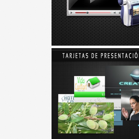
fuente:
http://www.planetacurioso.com/2009
ingerir-bebidas-alcoholicas-previene-la-borra
Talvez le interese...
¿Sabias que comer 5
¿Cuánto
almendras antes de ingerir
bebidas alcohólicas
previene la borrachera?
Según el I
Salud Diges