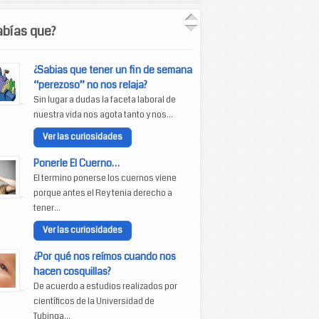
abías que?
¿Sabias que tener un fin de semana
“perezoso” no nos relaja?
Sin lugar a dudas la faceta laboral de
nuestra vida nos agota tanto y nos...
Ver las curiosidades
Ponerle El Cuerno…
El termino ponerse los cuernos viene
porque antes el Rey tenia derecho a
tener...
Ver las curiosidades
¿Por qué nos reímos cuando nos
hacen cosquillas?
De acuerdo a estudios realizados por
científicos de la Universidad de
Tubinga...