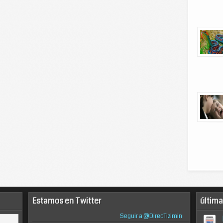
Estamos en Twitter
última
Seguir a @DirecTizimin