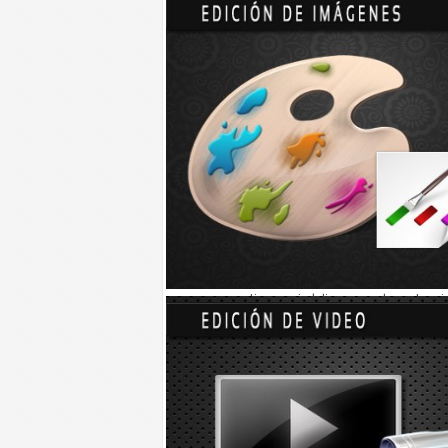
El almendro tiene numerosas propiedades que m
rituales de ayuda y prosperidad.
Sin embargo algunas de los beneficios del almend
ingerir 5 almendras antes de beber previene la i
Sin embargo existen creencias sobre el almend
el éxito en inversiones, poner almendras en los b
cubiertos de flores y pocas hojas en primavera e
matrimonio.
Sin embargo la creencia de que los almendros pr
amarga contiene amigdalina que es la sustancia qu
que produce sin embargo son venenosas en gra
agua de almendra ni el aceite del mismo.
Así que el almendro puede ser una muy buena op
no les gusta llegar al grado de embriagarse.