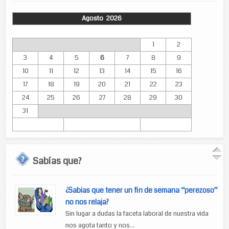
Agosto 2026
Lun
Mar
Mié
Jue
Vie
Sáb
Dom
1
2
3
4
5
6
7
8
9
10
11
12
13
14
15
16
17
18
19
20
21
22
23
24
25
26
27
28
29
30
31
Sabías que?
¿Sabias que tener un fin de semana “perezoso”
no nos relaja?
Sin lugar a dudas la faceta laboral de nuestra vida
nos agota tanto y nos...