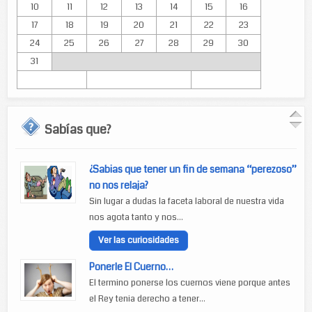
10
11
12
13
14
15
16
17
18
19
20
21
22
23
24
25
26
27
28
29
30
31
Sabías que?
¿Sabias que tener un fin de semana “perezoso”
no nos relaja?
Sin lugar a dudas la faceta laboral de nuestra vida
nos agota tanto y nos...
Ver las curiosidades
Ponerle El Cuerno…
El termino ponerse los cuernos viene porque antes
el Rey tenia derecho a tener...