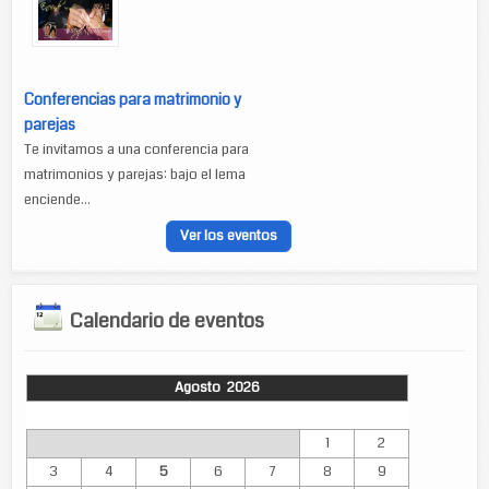
Conferencias para matrimonio y
parejas
Te invitamos a una conferencia para
matrimonios y parejas: bajo el lema
enciende...
Ver los eventos
Calendario de eventos
Agosto 2026
Lun
Mar
Mié
Jue
Vie
Sáb
Dom
1
2
3
4
5
6
7
8
9