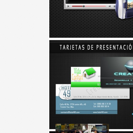
Miguel Aguayo dijo que durante el día a ningún g
como
siempre
”.
Aunque según se averiguó con los alumnos, los m
su paro de labores sin retirar a los alumnos par
fuente:
http://yucatan.com.mx/yucatan/huelga-
Talvez le interese...
Yucatecos, de los que más
Mejora
se enganchan con ofertas
tran