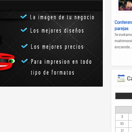
La visita del presidente de
Conferen
a los inspectores
Estados Unidos,...
parejas
es como...
Te invitam
matrimonio
enciende..
Ca
Lun
3
10
17