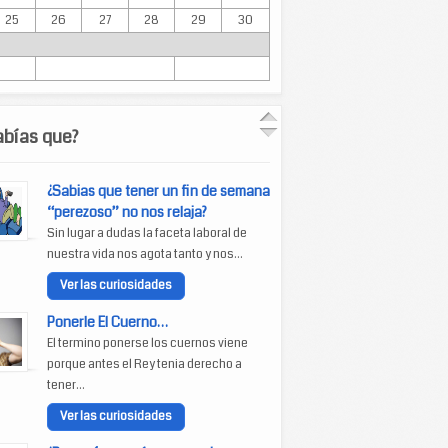
25
26
27
28
29
30
abías que?
¿Sabias que tener un fin de semana
“perezoso” no nos relaja?
Sin lugar a dudas la faceta laboral de
nuestra vida nos agota tanto y nos...
Ver las curiosidades
Ponerle El Cuerno…
El termino ponerse los cuernos viene
porque antes el Rey tenia derecho a
tener...
Ver las curiosidades