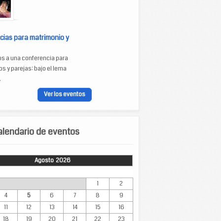
cias para matrimonio y
os a una conferencia para
s y parejas: bajo el lema
.
Ver los eventos
lendario de eventos
Agosto 2026
Mar
Mié
Jue
Vie
Sáb
Dom
1
2
4
5
6
7
8
9
11
12
13
14
15
16
18
19
20
21
22
23