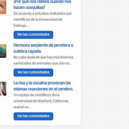
¿Por qué nos reímos cuando nos
hacen cosquillas?
De acuerdo a estudios realizados por
científicos de la Universidad de
Tubinga...
Ver las curiosidades
Hermosa serpiente de jarretera o
culebra rayada.
No cabe duda de que hay muchísimas
variedades de animales que aún no...
Ver las curiosidades
La risa y la cocaína provocan las
mismas reacciones en el cerebro.
Un equipo de científicos de la
universidad de Stanford, California,
realizó un...
Ver las curiosidades