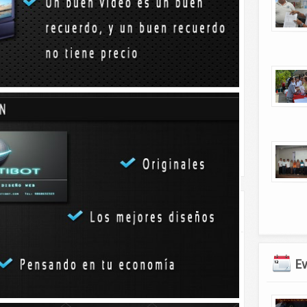
rupo de alumnos se le retiró y hoy martes las clases “estarán
aestros tienen la indicación, “desde arriba”, de seguir con
a no causar mala impresión.- W.U.CH.
de-maestros-en-el-conalep-tizimin/
r el desempeño de
Hoy llega Obama a México.
E
sporte público.