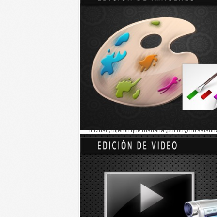
TIZIMÍN.- El profesor Miguel Aguayo Arceo, direc
pero los alumnos aseguraron lo contrario.
Los profesores hicieron su paro de labores y au
comentaron que se debió a que son mal pagada
En las redes sociales el alumnado comenzó a
di
decían que los maestros no los dejaban salir de 
Incluso, dijeron que mañana (por hoy) no asistirí
Se le habló por
teléfono
al director del Conalep, 
se realiza una huelga nacional que no incluye al p
-Yucatán es muy noble, está muy tranquila la si
agregó.