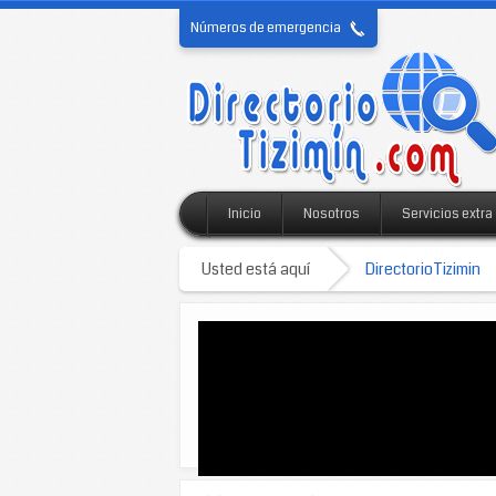
Números de emergencia
Inicio
Nosotros
Servicios extra
Usted está aquí
DirectorioTizimin