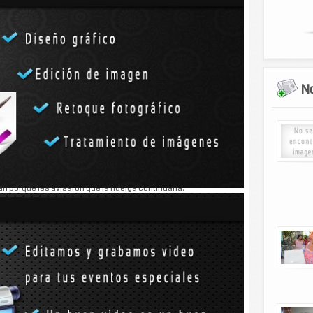
tor del Conalep, negó que los maestros hicieran huelga ayer,
nque no se confirmó el motivo, algunos estudiantes
No
s sus horas.
fundir
que estaban sin clases y entre sus conversaciones
sus aulas.
an porque les avisaron que la huelga continuaría.
quien dijo que era falso que no hubiera clase. Aguayo dijo que
lantel de Tizimín.
tuación; incluso los alumnos están en clases normales -