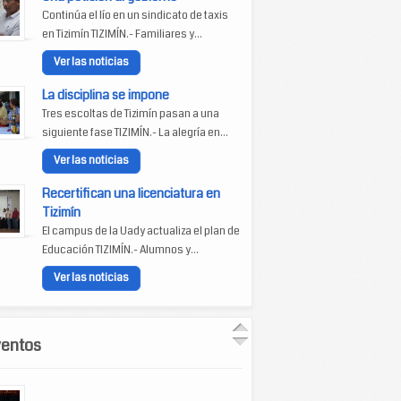
Continúa el lío en un sindicato de taxis
en Tizimín TIZIMÍN.- Familiares y...
Ver las noticias
La disciplina se impone
Tres escoltas de Tizimín pasan a una
siguiente fase TIZIMÍN.- La alegría en...
Ver las noticias
Recertifican una licenciatura en
Tizimín
El campus de la Uady actualiza el plan de
Educación TIZIMÍN.- Alumnos y...
Ver las noticias
ventos