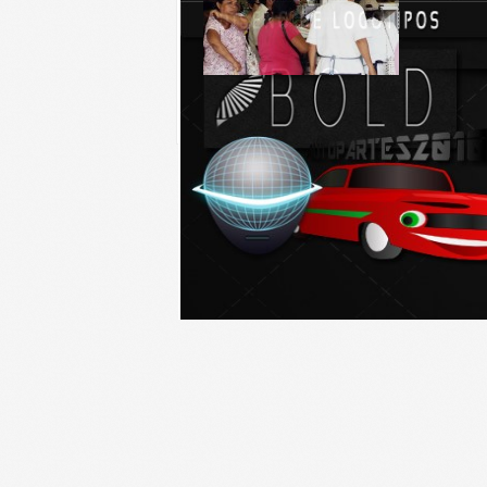
MÉRIDA, Yuc.- Yucatán se
Ratifican 
mantiene como uno de...
municipal