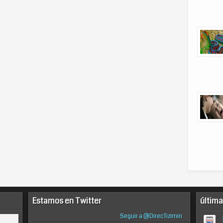
Estamos en Twitter
última
Seguir a @DirecTizimin