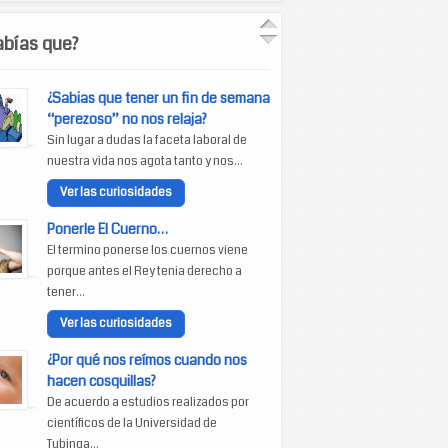
abías que?
¿Sabias que tener un fin de semana
“perezoso” no nos relaja?
Sin lugar a dudas la faceta laboral de
nuestra vida nos agota tanto y nos...
Ver las curiosidades
Ponerle El Cuerno…
El termino ponerse los cuernos viene
porque antes el Rey tenia derecho a
tener...
Ver las curiosidades
¿Por qué nos reímos cuando nos
hacen cosquillas?
De acuerdo a estudios realizados por
científicos de la Universidad de
Tubinga...