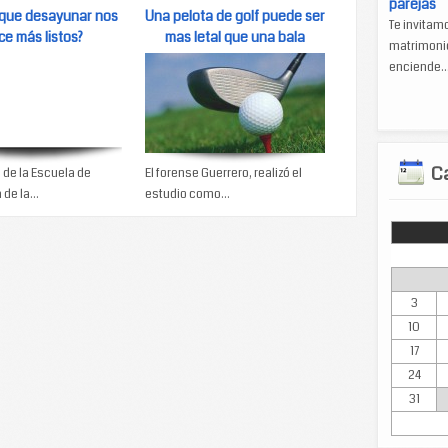
parejas
 que desayunar nos
Una pelota de golf puede ser
Te invitam
ce más listos?
mas letal que una bala
matrimonio
enciende..
Ca
 de la Escuela de
El forense Guerrero, realizó el
de la...
estudio como...
Lun
3
10
17
24
31