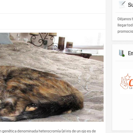
Su
Déjanos t
llegar tod
promocio
E
n genética denominada heterocromía (el iris de un ojo es de