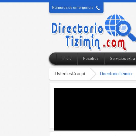
Números de emergencia
Inicio
Nosotros
Servicios extra
Usted está aquí
DirectorioTizimin