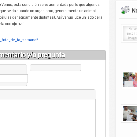
o de Venus, esta condición se ve aumentada por lo que algunos
No
 que se da cuando un organismo, generalmente un animal,
lulas genéticamente distintas). Así Venus luce un lado de la
la con ojo azul.
la_foto_de_la_semana5
mentario y/o pregunta