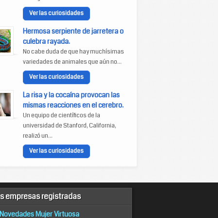
Ver las curiosidades
Hermosa serpiente de jarretera o
culebra rayada.
No cabe duda de que hay muchísimas
variedades de animales que aún no...
Ver las curiosidades
La risa y la cocaína provocan las
mismas reacciones en el cerebro.
Un equipo de científicos de la
universidad de Stanford, California,
realizó un...
Ver las curiosidades
s empresas registradas
Novedades Mujer Virtuosa