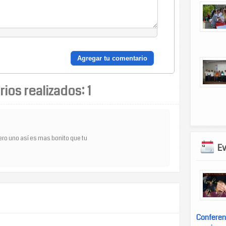
ios realizados:
1
ero uno así es mas bonito que tu
E
Conferen