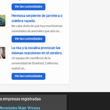
Ver las curiosidades
Hermosa serpiente de jarretera o
culebra rayada.
No cabe duda de que hay muchísimas
variedades de animales que aún no...
Ver las curiosidades
La risa y la cocaína provocan las
mismas reacciones en el cerebro.
Un equipo de científicos de la
universidad de Stanford, California,
realizó un...
Ver las curiosidades
s empresas registradas
Novedades Mujer Virtuosa