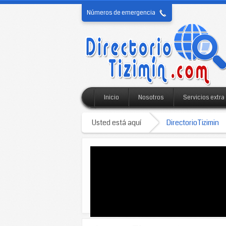
Números de emergencia
Inicio
Nosotros
Servicios extra
Usted está aquí
DirectorioTizimin