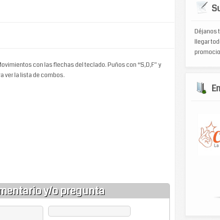
Su
Déjanos t
llegar tod
promocio
Movimientos con las flechas del teclado. Puños con “S,D,F” y
a ver la lista de combos.
E
mentario y/o pregunta