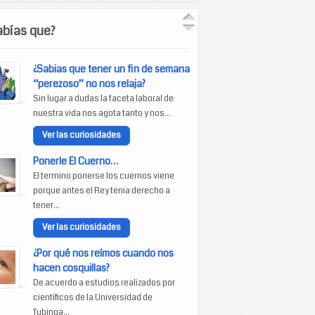
abías que?
¿Sabias que tener un fin de semana
“perezoso” no nos relaja?
Sin lugar a dudas la faceta laboral de
nuestra vida nos agota tanto y nos...
Ver las curiosidades
Ponerle El Cuerno…
El termino ponerse los cuernos viene
porque antes el Rey tenia derecho a
tener...
Ver las curiosidades
¿Por qué nos reímos cuando nos
hacen cosquillas?
De acuerdo a estudios realizados por
científicos de la Universidad de
Tubinga...