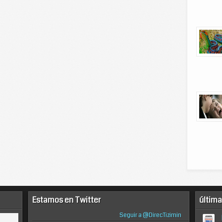
Estamos en Twitter
última
Seguir a @DirecTizimin