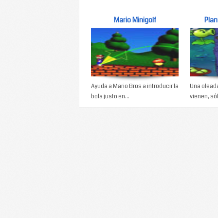
Mario Minigolf
Plan
Ayuda a Mario Bros a introducir la
Una olead
bola justo en...
vienen, sól