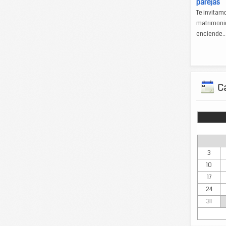
parejas
Te invitam
matrimonio
enciende..
Ca
Lun
3
10
17
24
31