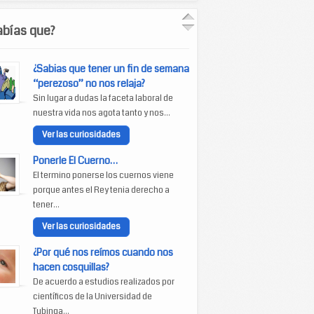
abías que?
¿Sabias que tener un fin de semana
“perezoso” no nos relaja?
Sin lugar a dudas la faceta laboral de
nuestra vida nos agota tanto y nos...
Ver las curiosidades
Ponerle El Cuerno…
El termino ponerse los cuernos viene
porque antes el Rey tenia derecho a
tener...
Ver las curiosidades
¿Por qué nos reímos cuando nos
hacen cosquillas?
De acuerdo a estudios realizados por
científicos de la Universidad de
Tubinga...