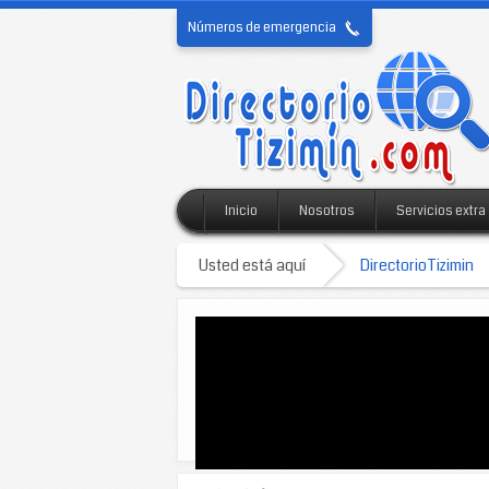
Números de emergencia
Inicio
Nosotros
Servicios extra
Usted está aquí
DirectorioTizimin