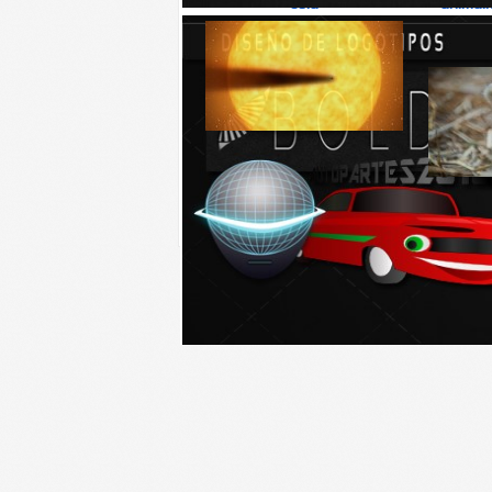
cola
animali
aumenta
Científicos estadounidenses de
la NASA y el...
Aunque pa
en la mesa 