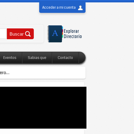
Acceder a mi cuenta
Eventos
Sabias que
Contacto
pero…