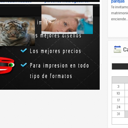
tos recién nacidos
personas madrugadoras?
parejas
 tu productividad
Te invitam
laboral?
matrimonio
enciende..
Las personas que se despiertan
de forma natural...
Ca
rezca mentira, poner
de la...
Lun
3
10
17
24
31