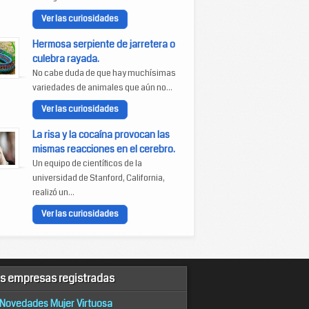
Ver las curiosidades
Hermosa serpiente de jarretera o
culebra rayada.
No cabe duda de que hay muchísimas
variedades de animales que aún no...
Ver las curiosidades
La risa y la cocaína provocan las
mismas reacciones en el cerebro.
Un equipo de científicos de la
universidad de Stanford, California,
realizó un...
Ver las curiosidades
s empresas registradas
Novedades Mujer Virtuosa