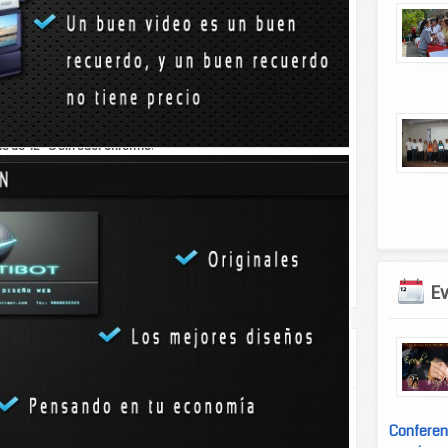
ación.
Si un ser humano pierde el 12% de su peso,
0% de agua sin estar en peligro. Esto tiene que ver
lulas sanguíneas, que les permiten pasar unas junto a
 se haya reducido debido a la deshidratación. Por si
s de 42 ºC sin caer enfermo
.
/2007/08/06/sabias-que-los-camellos-aguantan-
E
que poner fotos de
¿Son más felices las
Conferen