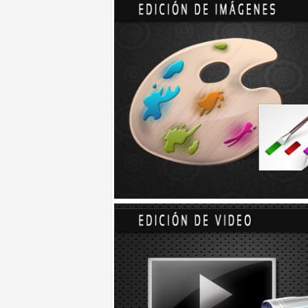
… cuando hay pueden beber mas de 106 litros e
Sí, los camellos
son animales que no dejan de 
con muy poca agua, puede encontrar comida donde
extremos de los desiertos y, además, ha aprend
¿Por que los camellos pueden aguantar t
En gran medida d
ependerá la cantidad de
durante
el día y la noche, del viento y de
desierto mas grande del mundo
), este c
agua, pero eso no significa que no la nec
Si la temperatura se encuentra entre los 
Claro que, si esta sube, exige su ración 
temperaturas alcanzan 48 ºC por el día y 
aunque pueden estar hasta 10 sin una got
beber no hay quien les pare:
son capaces d
litros
–más de dos veces el volumen del d