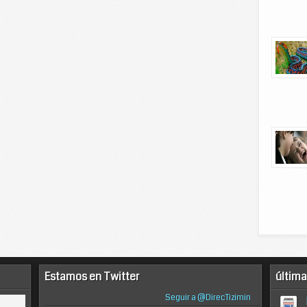
Estamos en Twitter
última
Seguir a @DirecTizimin