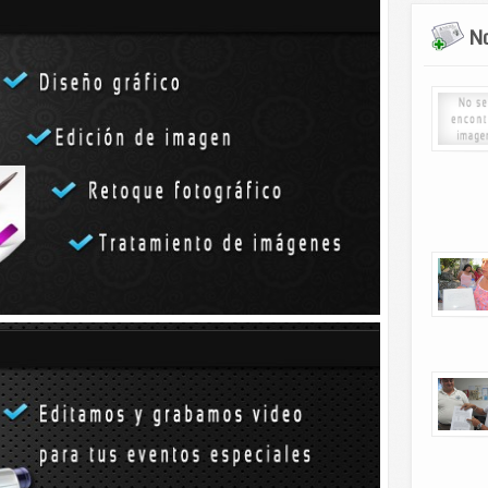
n una sentada?
No
sorprendernos
por su forma de sobrevivir. Pueden mantenerse
 otros animales no lo hacen, soporta el calor y el frío
ido a vivir entre seres humanos. Son animales asombrosos.
anto tiempo sin beber agua?
 comida a la que tiene acceso
, de la
temperatura
 si está descansando o trabajando. En el Sahara (
el
amélido puede estar varios días sin probar una gota de
esite: la consigue de las plantas que come.
30 ºC y los 35 ºC
no precisaría beber en dos semanas.
de agua con más frecuencia. En Mauritania, donde las
30 ºC por la noche, los camellos beben cada 5 días,
a que echarse a la boca. Eso sí, cuando se ponen a
e soplarse 106 litros de una sentada y llegar a 170
epósito de gasolina de un coche normal– si se les