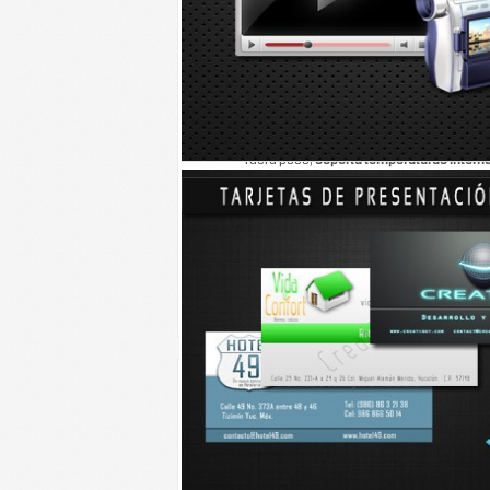
deja un día entero.
Además, aguantan muy bien la deshidrat
muere, pero un camello
puede perder el 4
con la forma de balón de rugby de sus cé
otras sin entorpecerse, aunque el plasma
fuera poco,
soporta temperaturas interna
fuente:
http://www.planetacurioso.com
hasta-10-dias-sin-beber-agua-pero/
Talvez le interese...
Descubren un planeta con
¿Sabías 