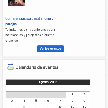
Conferencias para matrimonio y
parejas
Te invitamos a una conferencia para
matrimonios y parejas: bajo el lema
enciende...
Ver los eventos
Calendario de eventos
Agosto 2026
Lun
Mar
Mié
Jue
Vie
Sáb
Dom
1
2
3
4
5
6
7
8
9
10
11
12
13
14
15
16