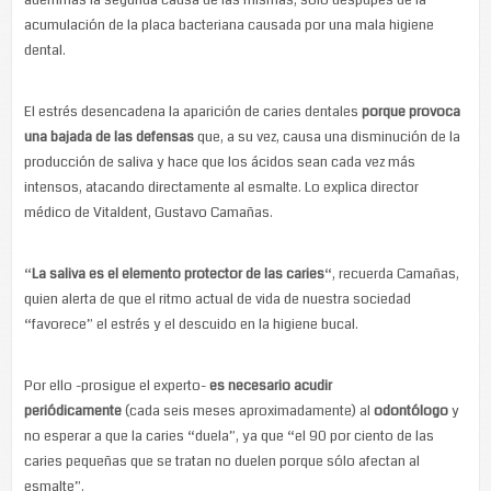
ademmás la segunda causa de las mismas, sólo despupes de la
acumulación de la placa bacteriana causada por una mala higiene
dental.
El estrés desencadena la aparición de caries dentales
porque provoca
una bajada de las defensas
que, a su vez, causa una disminución de la
producción de saliva y hace que los ácidos sean cada vez más
intensos, atacando directamente al esmalte. Lo explica director
médico de Vitaldent, Gustavo Camañas.
“
La saliva es el elemento protector de las caries
“, recuerda Camañas,
quien alerta de que el ritmo actual de vida de nuestra sociedad
“favorece” el estrés y el descuido en la higiene bucal.
Por ello -prosigue el experto-
es necesario acudir
periódicamente
(cada seis meses aproximadamente) al
odontólogo
y
no esperar a que la caries “duela”, ya que “el 90 por ciento de las
caries pequeñas que se tratan no duelen porque sólo afectan al
esmalte”.