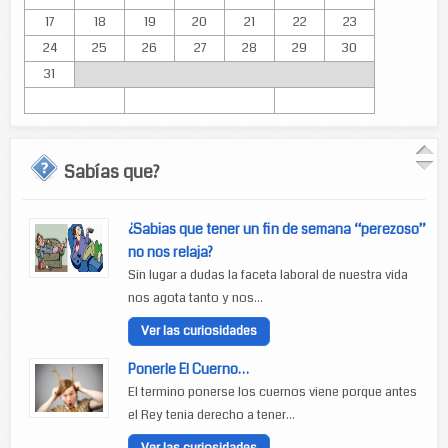
17
18
19
20
21
22
23
24
25
26
27
28
29
30
31
Sabías que?
¿Sabias que tener un fin de semana “perezoso”
no nos relaja?
Sin lugar a dudas la faceta laboral de nuestra vida
nos agota tanto y nos...
Ver las curiosidades
Ponerle El Cuerno…
El termino ponerse los cuernos viene porque antes
el Rey tenia derecho a tener...