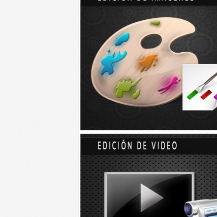
TIZIMÍN.- Alumnos que integran la banda de guerr
al cabo su actividad.
La ceremonia de recepción se realizó ayer en la p
Carrillo Esquivel, director general del Sistema C
Cinco tambores e igual número de cornetas recibi
tenían para participar en los diversos actos cívi
Miguel Ángel Aguayo Arceo, director del plantel T
los nuevos instrumentos servirán para reempla
En el inicio del acto se rindieron honores a la 
Posteriormente el profesor Manuel Castro leyó 
defensa del Colegio Militar cumplió ayer un nuevo
Mexicano.