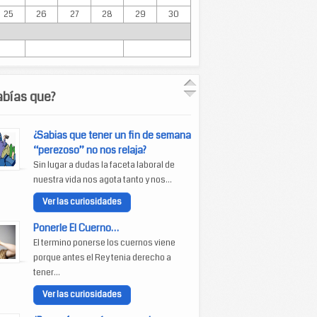
25
26
27
28
29
30
abías que?
¿Sabias que tener un fin de semana
“perezoso” no nos relaja?
Sin lugar a dudas la faceta laboral de
nuestra vida nos agota tanto y nos...
Ver las curiosidades
Ponerle El Cuerno…
El termino ponerse los cuernos viene
porque antes el Rey tenia derecho a
tener...
Ver las curiosidades