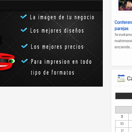
Conferen
parejas
Te invitam
matrimonio
enciende..
Ca
Lun
3
10
17