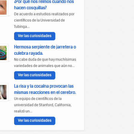
¿Por qué nos reímos cuando nos
hacen cosquillas?
De acuerdo a estudios realizados por
científicos de la Universidad de
Tubinga...
Ver las curiosidades
Hermosa serpiente de jarretera o
culebra rayada.
No cabe duda de que hay muchísimas
variedades de animales que aún no...
Ver las curiosidades
La risa y la cocaína provocan las
mismas reacciones en el cerebro.
Un equipo de científicos de la
universidad de Stanford, California,
realizó un...
Ver las curiosidades