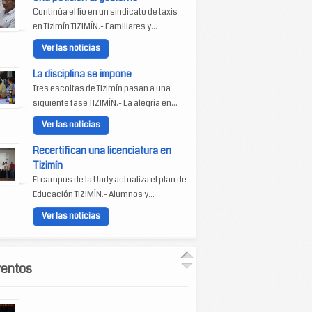
Continúa el lío en un sindicato de taxis
en Tizimín TIZIMÍN.- Familiares y...
Ver las noticias
La disciplina se impone
Tres escoltas de Tizimín pasan a una
siguiente fase TIZIMÍN.- La alegría en...
Ver las noticias
Recertifican una licenciatura en
Tizimín
El campus de la Uady actualiza el plan de
Educación TIZIMÍN.- Alumnos y...
Ver las noticias
ventos