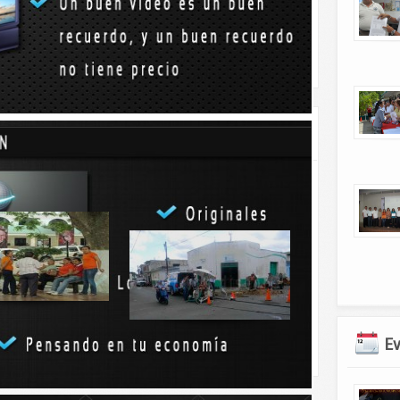
integrantes de la banda de guerra.- Ermilo Alcalá Dávila
/refuerzan-a-la-banda-de-guerra
ban apoyo oficial
Fuga afecta a internet en
Tizimín
alcaldesa de Tizimín a
...
Una fuga de agua en la esquina
E
de las calles 52 y...