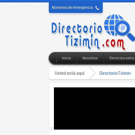
Números de emergencia
Inicio
Nosotros
Servicios extra
Usted está aquí
DirectorioTizimin