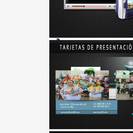
Finalmente se entregaron los instrumentos a los 
Enlace:
http://yucatan.com.mx/yucatan/tizimin
Talvez le interese...
Romería por los Tres Reyes
Espera
Esperan que el fin se semana
Recibe la 
suban ventas en...
un grupo de