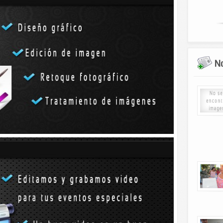
a del Conalep de Tizimín recibieron instrumentos para llevar
laza cívica del plantel, en presencia del licenciado Manuel
onalep en el estado de Yucatán.
No
ó la banda, con el objetivo de fortalecer y renovar los que ya
co militares que se llevan al cabo en este municipio.
izimín, agradeció el apoyo de la dirección estatal y explicó que
zar lo más dañados.
Bandera y maestros y alumnos entonaron el Himno Nacional.
a los presentes una semblanza de los Niños Héroes, cuya
 aniversario, y se reconocieron los 100 años del Ejército