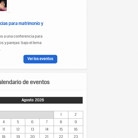
cias para matrimonio y
os a una conferencia para
s y parejas: bajo el lema
.
Ver los eventos
lendario de eventos
Agosto 2026
Mar
Mié
Jue
Vie
Sáb
Dom
1
2
4
5
6
7
8
9
11
12
13
14
15
16
18
19
20
21
22
23