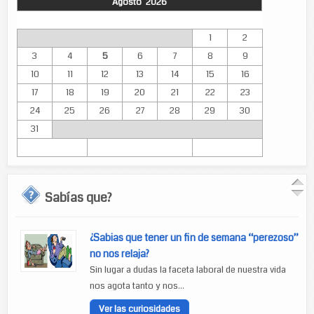
Agosto 2026
Lun
Mar
Mié
Jue
Vie
Sáb
Dom
1
2
3
4
5
6
7
8
9
10
11
12
13
14
15
16
17
18
19
20
21
22
23
24
25
26
27
28
29
30
31
Sabías que?
¿Sabias que tener un fin de semana “perezoso”
no nos relaja?
Sin lugar a dudas la faceta laboral de nuestra vida
nos agota tanto y nos...
Ver las curiosidades