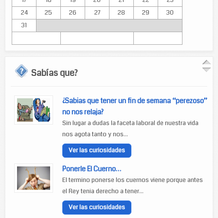
17
18
19
20
21
22
23
24
25
26
27
28
29
30
31
Sabías que?
¿Sabias que tener un fin de semana “perezoso”
no nos relaja?
Sin lugar a dudas la faceta laboral de nuestra vida
nos agota tanto y nos...
Ver las curiosidades
Ponerle El Cuerno…
El termino ponerse los cuernos viene porque antes
el Rey tenia derecho a tener...
Ver las curiosidades