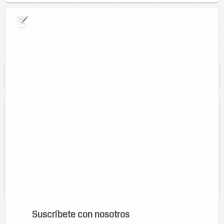
Explora por giros comerciales
Se muestran resultados para:
"Clubs
deportivos"
Arbitraje basquetbol: currito
Contacto:
Alfredo Armando Carduña
Direccion:
Calle 50 num. 387 entre 45 y 47, Colonia Centro.
Cel:
986-101-06-28
Servicios:
Arbitraje de basquetbol en cualquier categoria: infantil,
juvenil, libre, etc. Con el popular currito.
Suscríbete con nosotros