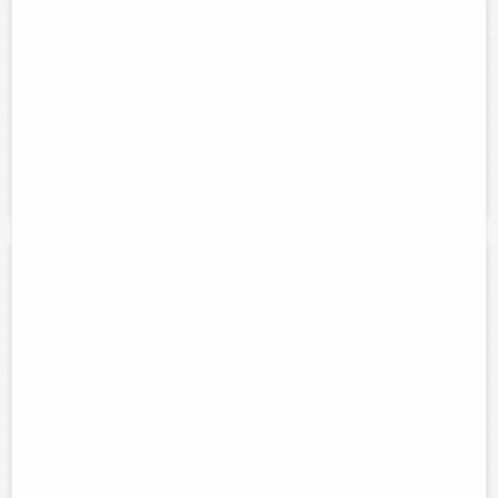
Arbitraje basquetbol: currito
Contacto:
Alfredo Armando Carduña
Direccion:
Calle 50 num. 387 entre 45 y 47, Colonia Centro.
Cel:
986-101-06-28
Servicios:
Arbitraje de basquetbol en cualquier categoria: infantil,
juvenil, libre, etc. Con el popular currito.
Zumba
Contacto:
Nayibe Alcocer Lopez
Direccion:
Calle 49 num. 369A entre 34 y 34A.
Cel:
986-105-88-83
Horario:
Lunes a viernes de 8:00 am a 9:00 am y de 6:30 pm a
7:30 pm
Servicios:
Clases de zumba, cardio y Dancefit.