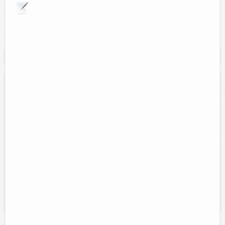
Explora por giros comerciales
Se muestran resultados para:
"Deportes"
Zumba Fitness
Contacto:
Ana Cristina Peniche Reyes
Direccion:
Mza 26 lote 6 san José Nabalam
Tel:
(986)86 37424
Horario:
Lunes a viernes 8:00 a.m. a 9:00 a.m., 10:00 a.m. a 11:00
a.m., 6:00 p.m.a7:00p.m y de 9:00p.m. a 10:00p.m.
Servicios:
Clases de zumba. Queremos que hagas ejercicio, que
te encante y que no puedas dejar de hacerlo. Con Zumba logras
beneficios fantásticos a largo...