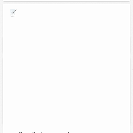
Explora por giros comerciales
Se muestran resultados para:
"Fertilizantes
organicos"
Fertiliza previene agroinsumos
Direccion:
Calle 51 N372 Y 46
Tel:
9861161578
Horario:
Lunes a Viernes 8:30 a.m. a 2 p.m. y 5 p.m. a 7:30 p.m.
Servicios:
venta de fertilizantes insecticidas semillas sustratos
fertilizantes orgánicos bombas para fumigar charolas asesorías control
de plagas urbanas...