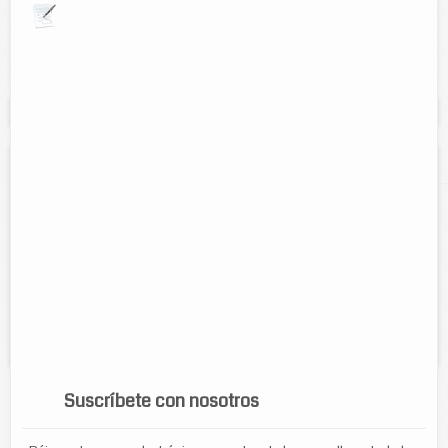
Explora por giros comerciales
Se muestran resultados para:
"Agricultura"
Fertiliza previene agroinsumos
Direccion:
Calle 51 N372 Y 46
Tel:
9861161578
Horario:
Lunes a Viernes 8:30 a.m. a 2 p.m. y 5 p.m. a 7:30 p.m.
Servicios:
venta de fertilizantes insecticidas semillas sustratos
fertilizantes orgánicos bombas para fumigar charolas asesorías control
de plagas urbanas...
Suscríbete con nosotros