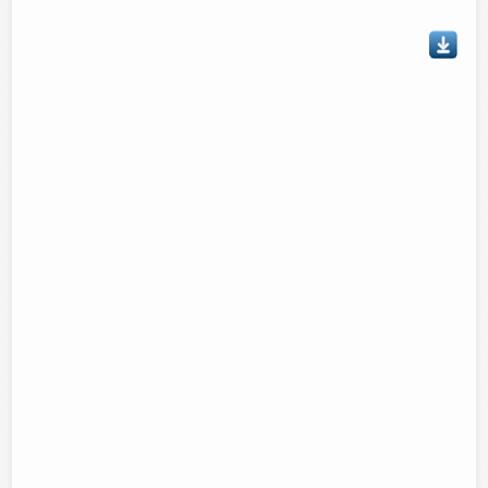
Talvez le interese...
Puercoes …
Como cambian las cosas…