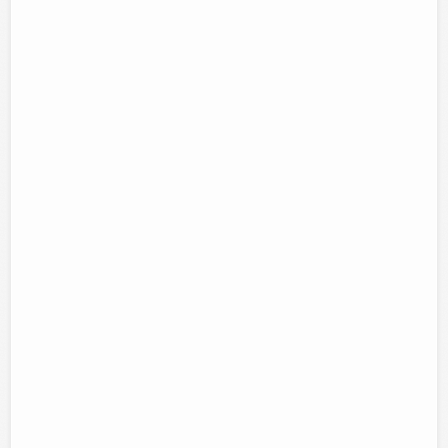
BROMA EN EL CONSULTORIO
podras ver este video 10 segundos sin reirte.wmv
Fantasma en ascensor de brasil