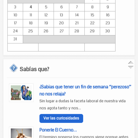
3
4
5
6
7
8
9
10
11
12
13
14
15
16
17
18
19
20
21
22
23
24
25
26
27
28
29
30
31
Sabías que?
¿Sabias que tener un fin de semana “perezoso”
no nos relaja?
Sin lugar a dudas la faceta laboral de nuestra vida
nos agota tanto y nos...
Ver las curiosidades
Ponerle El Cuerno…
El termino ponerse los cuernos viene porque antes