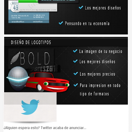
en las piernas y las manos. El más dañado fue el varón. Los hermanos
fueron trasladados al hospital San Carlos en una ambulancia de la Cruz
Roja. La conductora del auto asumió su responsabilidad.- Ermilo
Alcalá Dávila
Enlace:
http://yucatan.com.mx/yucatan/tizimin/dos-hermanos-heridos-
por-una-imprudencia
Talvez le interese...
Conoce el nuevo logo de Twitter
¿Alguien espera esto? Twitter acaba de anunciar...