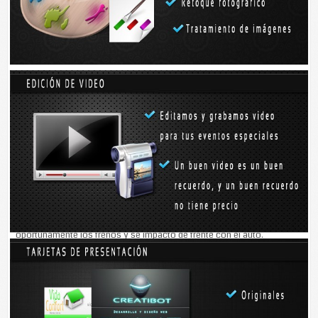
imprudencia de una conductora, quien al no respetar la señal de alto,
ocasionó que un par de jóvenes hermanos chocara y terminara en el
hospital.
Al mediodía de ayer, lo dos jóvenes transitaban sobre la calle 44
cuando se impactaron en el costado derecho de un automóvil Bora
gris, con placas UUM-55-07 del estado de Quintana Roo, que era
conducido sobre la calle 59 hacia la 56 por Évelyn Aranda.
Al llegar a la altura de la calle 44, la mujer no respetó el alto ubicado en
esa esquina y prosiguió la marcha, justo cuando en esos momentos
pasaban Israel y Reyna Elizabeth López Rivero, a bordo de una moto
roja, conducida por el primero de los hermanos, quien no pudo aplicar
oportunamente los frenos y se impactó de frente con el auto.
El joven y su hermana cayeron al caliente pavimento. Curiosos que
escucharon el impacto se arremolinaron en la esquina, para ver y
escuchar los lamentos de los hermanos, quienes se quejaban de dolor