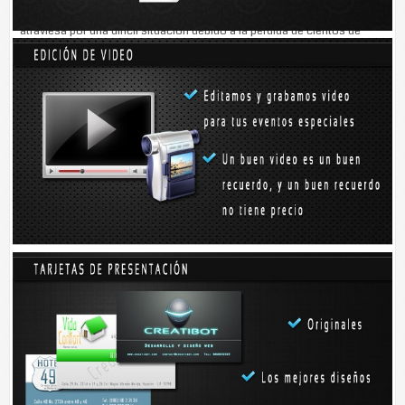
TIZIMIN, Yucatán, 12 de agosto.- “La clase trabajadora campesina
atraviesa por una difícil situación debido a la pérdida de cientos de
hectáreas de cultivos de maíz de temporal”, señaló el comisario ejidal
de Popolnah, Roberto Noh May, quien estuvo este lunes en esta ciudad
para hacer llegar al Gobernador Rolando Zapata Bello y a la presidenta
municipal, Rosario Díaz Góngora, una solicitud de apoyo.
“Tan sólo en esta comunidad son alrededor de 300 hectáreas
dañadas por la enfermedad de las hojas denominada Chac-lé”, dijo.
“Somos más de 10 ejidatarios y algunos tienen una, dos y hasta tres
hectáreas, por eso calculo que son más de 300 hectáreas las que ya
están completamente perdidas”, agregó.
Indicó que la mayoría de los campesinos de esta comunidad
tizimileña, ubicada a más de 70 kilómetros de la cabecera municipal,
sembró sus milpas en mayo, cuando cayeron las primeras lluvias,
siendo las que más se dañaron con esta extraña aparición del mal de
la hoja roja en los elotes.
La preocupación es porque el maíz es la base de la alimentación en las
comunidades rurales y sustento de las familias; por eso, al pronosticar
que se avecina una temporada difícil recurren a sus autoridades en