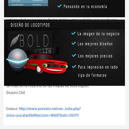
busca de alguna alternativa que les permita subsanar las pérdidas que
registran sus cultivos.
Hasta ahora los campesinos desconocen de dónde o qué origina esta
enfermedad en las hojas de los elotes; unos señalan que puede ser
por las lluvias nocturnas, otros porque a veces cae una torrencial lluvia
y enseguida se vuelve a avivar el sol y eso quema las hojas.
Lo que sí han visto es que cuando la enfermedad de las hojas rojas
afecta los cultivos las plantas dejan de crecer, y en el caso específico
de Popolnah, les cayó esta rara enfermedad cuando estaban en su
etapa de espiga y se secaron completamente, dejando sin la
posibilidad de cosecha a los campesinos.
Además del Chac-lé, otra plaga que daña los cultivos es la del gusano
cogollero, que también estuvo presente para destruir las plantaciones
de maíz en la mayoría de las milpas de esta región.
(Isauro Chi)
Enlace:
http://www.poresto.net/ver_nota.php?
zona=yucatan&idSeccion=4&idTitulo=261771