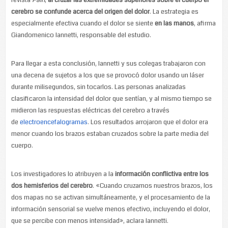
revista
Pain
,
al cruzar las extremidades superiores sobre el cuerpo el
cerebro se confunde acerca del origen del dolor
. La estrategia es
especialmente efectiva cuando el dolor se siente
en las manos
, afirma
Giandomenico Iannetti, responsable del estudio.
Para llegar a esta conclusión, Iannetti y sus colegas trabajaron con
una decena de sujetos a los que se provocó dolor usando un láser
durante milisegundos, sin tocarlos. Las personas analizadas
clasificaron la intensidad del dolor que sentían, y al mismo tiempo se
midieron las respuestas eléctricas del cerebro a través
de
electroencefalogramas
. Los resultados arrojaron que el dolor era
menor cuando los brazos estaban cruzados sobre la parte media del
cuerpo.
Los investigadores lo atribuyen a la
información conflictiva entre los
dos hemisferios del cerebro
. «Cuando cruzamos nuestros brazos, los
dos mapas no se activan simultáneamente, y el procesamiento de la
información sensorial se vuelve menos efectivo, incluyendo el dolor,
que se percibe con menos intensidad», aclara Iannetti.